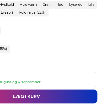
Hvidkold
Hvid varm
Grøn
Rød
Lyserød
Lilla
Lyseblå
Fuld farve (22%)
15%)
august
og
4 september
LÆG I KURV