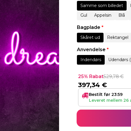
Samme som billedet
Gul
Appelsin
Blå
Bagplade
*
Skåret ud
Rektangel
Anvendelse
*
Indendørs
Udendørs (
25% Rabat
529,78
€
397,34
€
Bestilt før 23:59
Leveret mellem
26 