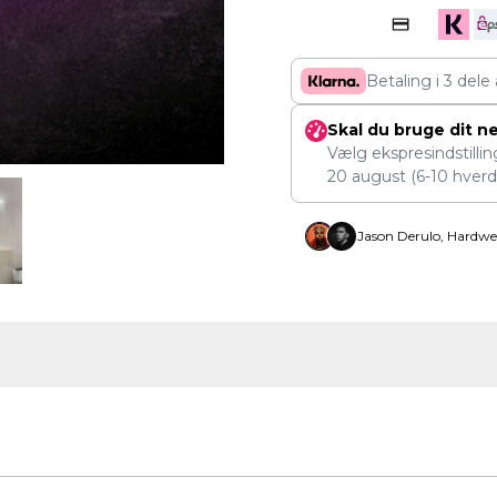
Betaling i 3 dele
Skal du bruge dit n
Vælg ekspresindstilli
20 august
(6-10 hverd
Jason Derulo, Hardwe