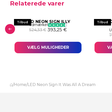
Relaterede varer
LED NEON SIGN ILLY
LED NE
Tilbud
Tilbud
Udmærket
Den oprindelige pris var: 524
Den aktuelle pris er:
393,25
€
524,33
€
U
 pris var: 529,78 €.
tuelle pris er: 397,34 €.
7
VÆLG MULIGHEDER
V
/
Home
/
LED Neon Sign It Was All A Dream