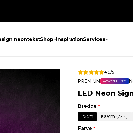
sign neontekst
Shop
Inspiration
Services
4.9/5
PREMIUM
N
PowerLEDs™
LED Neon Sign
Bredde
*
75cm
100cm (72%)
Farve
*