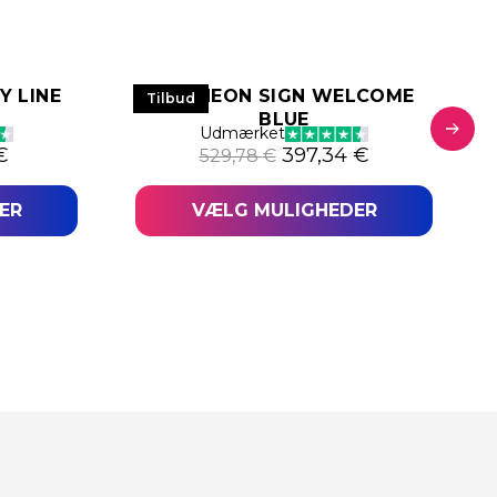
Y LINE
LED NEON SIGN WELCOME
Tilbud
BLUE
Udmærket
indelige pris var: 514,87 €.
Den aktuelle pris er: 386,16 €.
Den oprindelige pris v
Den aktuelle 
€
397,34
€
529,78
€
ER
VÆLG MULIGHEDER