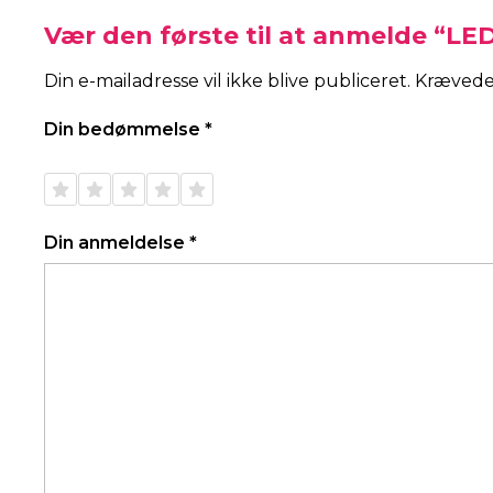
Vær den første til at anmelde “LE
Din e-mailadresse vil ikke blive publiceret.
Krævede
Din bedømmelse
*
1 ud af
2 ud af
3 ud af
4 ud af
5 ud af
5
5
5
5
5
stjerner
stjerner
stjerner
stjerner
stjerner
Din anmeldelse
*