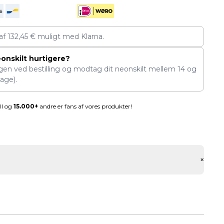
 af
132,45
€
muligt med Klarna.
eonskilt hurtigere?
ngen ved bestilling og modtag dit neonskilt mellem
14
og
age).
ll og
15.000+
andre er fans af vores produkter!
+