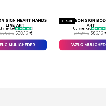
ON SIGN HEART HANDS
LED NEON SIGN BOD
Tilbud
LINE ART
ART
,33 €.
 393,25 €.
dmærket
Udmærket
Den oprindelige pris var: 706,88 €.
Den aktuelle pris er: 530,16 €.
Den opr
530,16
€
386,16
06,88
€
514,87
€
ÆLG MULIGHEDER
VÆLG MULIGHED