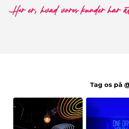
Her er, hvad vores kunder har a
Tag os på 