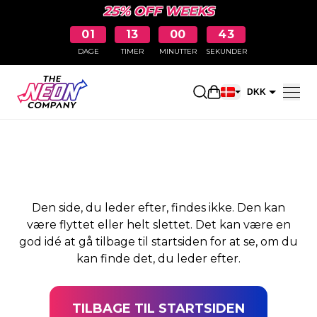
25% OFF WEEKS
01
13
00
42
DAGE
TIMER
MINUTTER
SEKUNDER
SIDEN BLEV IKKE
Åbn indkøbskurve
DKK
FUNDET
EUR
Den side, du leder efter, findes ikke. Den kan
være flyttet eller helt slettet. Det kan være en
god idé at gå tilbage til startsiden for at se, om du
kan finde det, du leder efter.
TILBAGE TIL STARTSIDEN