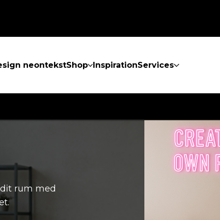
sign neontekst
Shop
Inspiration
Services
l dit rum med
et.