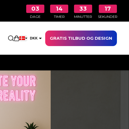
03
14
33
17
DAGE
TIMER
MINUTTER
SEKUNDER
GRATIS TILBUD OG DESIGN
Åbn indkøbskurven
DKK
EUR