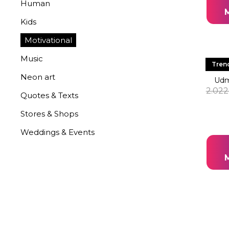
Human
Kids
Motivational
Music
LED 
Tren
Neon art
Udm
2.022
Quotes & Texts
Stores & Shops
Weddings & Events