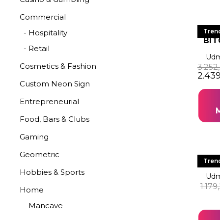
Commercial
LE
Tren
- Hospitality
BIT
- Retail
Udm
Cosmetics & Fashion
3.252
Den o
2.43
Custom Neon Sign
Entrepreneurial
Food, Bars & Clubs
Gaming
Geometric
LE
Tren
Hobbies & Sports
Udm
1.179
Home
- Mancave