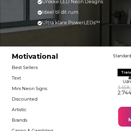
Unikke LED Neon Designs
Ideel til dit rum
Ultra klare PowerLEDs™
Motivational
Best Sellers
LE
Tren
Text
Udm
3.658
Mini Neon Signs
Den o
2.74
Discounted
Artistic
Brands
Casino & Gambling