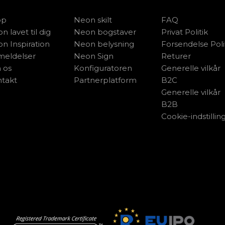
op
Neon skilt
FAQ
n lavet til dig
Neon bogstaver
Privat Politik
n Inspiration
Neon belysning
Forsendelse Poli
eldelser
Neon Sign
Returer
 os
Konfiguratoren
Generelle vilkår
takt
Partnerplatform
B2C
Generelle vilkår
B2B
Cookie-indstillin