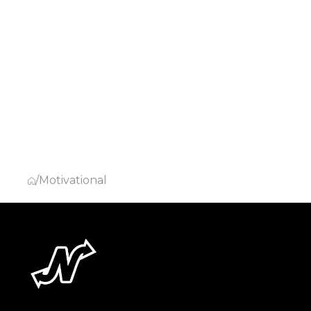
/
Motivational