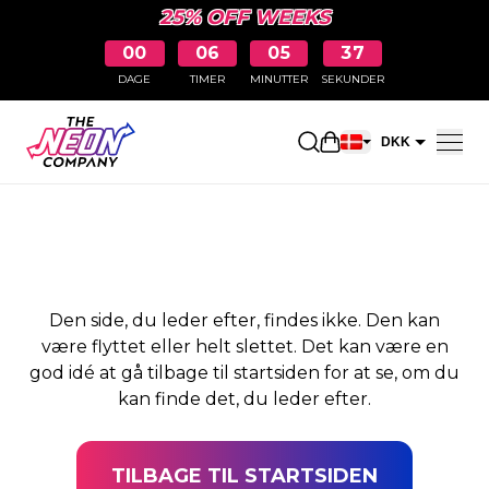
25% OFF WEEKS
00
06
05
36
DAGE
TIMER
MINUTTER
SEKUNDER
SIDEN BLEV IKKE
Åbn indkøbskurve
DKK
FUNDET
EUR
Den side, du leder efter, findes ikke. Den kan
være flyttet eller helt slettet. Det kan være en
god idé at gå tilbage til startsiden for at se, om du
kan finde det, du leder efter.
TILBAGE TIL STARTSIDEN