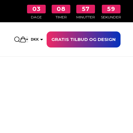
03
08
57
58
DAGE
TIMER
MINUTTER
SEKUNDER
GRATIS TILBUD OG DESIGN
Åbn indkøbskurven
DKK
EUR