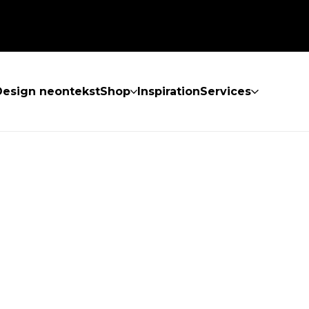
Design neontekst
Shop
Inspiration
Services
KKE FUNDET