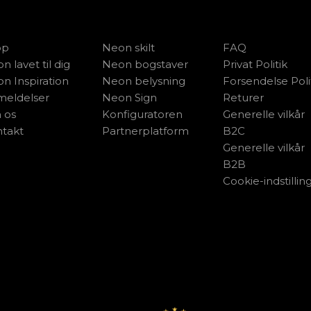
op
Neon skilt
FAQ
n lavet til dig
Neon bogstaver
Privat Politik
n Inspiration
Neon belysning
Forsendelse Poli
eldelser
Neon Sign
Returer
 os
Konfiguratoren
Generelle vilkår
takt
Partnerplatform
B2C
Generelle vilkår
B2B
Cookie-indstillin