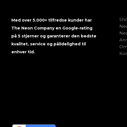
Sh
Med over 5.000+ tilfredse kunder har
Neo
The Neon Company en Google-rating
Neo
på 5 stjerner og garanterer den bedste
Anm
kvalitet, service og pålidelighed til
Om
enhver tid.
Kon