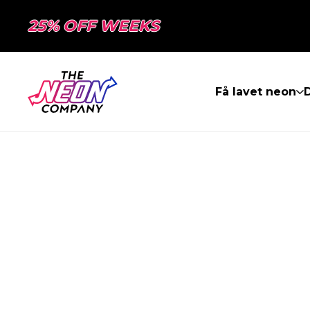
25% OFF WEEKS
Få lavet neon
SIDEN BLEV I