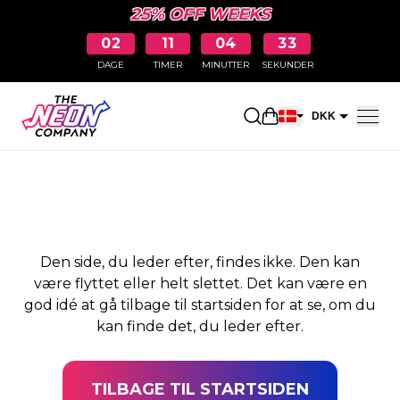
25% OFF WEEKS
02
11
04
33
DAGE
TIMER
MINUTTER
SEKUNDER
SIDEN BLEV IKKE
Åbn indkøbskurve
DKK
FUNDET
EUR
Den side, du leder efter, findes ikke. Den kan
være flyttet eller helt slettet. Det kan være en
god idé at gå tilbage til startsiden for at se, om du
kan finde det, du leder efter.
TILBAGE TIL STARTSIDEN