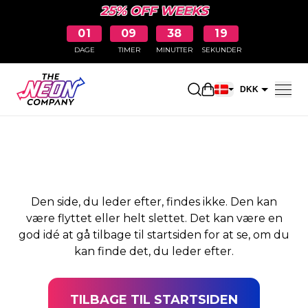
25% OFF WEEKS
01
09
38
18
DAGE
TIMER
MINUTTER
SEKUNDER
SIDEN BLEV IKKE
Åbn indkøbskurve
DKK
FUNDET
EUR
Den side, du leder efter, findes ikke. Den kan
være flyttet eller helt slettet. Det kan være en
god idé at gå tilbage til startsiden for at se, om du
kan finde det, du leder efter.
TILBAGE TIL STARTSIDEN