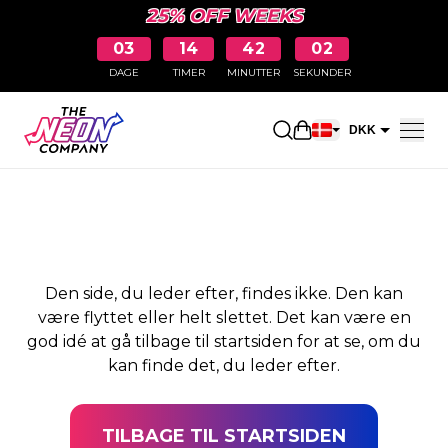
25% OFF WEEKS
03
14
42
02
DAGE
TIMER
MINUTTER
SEKUNDER
SIDEN BLEV IKKE
Åbn indkøbskurve
DKK
FUNDET
EUR
Den side, du leder efter, findes ikke. Den kan
være flyttet eller helt slettet. Det kan være en
god idé at gå tilbage til startsiden for at se, om du
kan finde det, du leder efter.
TILBAGE TIL STARTSIDEN