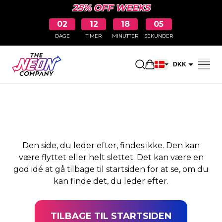
25% OFF WEEKS
02
12
18
04
DAGE
TIMER
MINUTTER
SEKUNDER
SIDEN BLEV IKKE
Åbn indkøbskurve
DKK
FUNDET
EUR
Den side, du leder efter, findes ikke. Den kan
være flyttet eller helt slettet. Det kan være en
god idé at gå tilbage til startsiden for at se, om du
kan finde det, du leder efter.
TILBAGE TIL STARTSIDEN