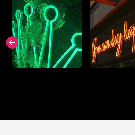
Uden bagpanel
Firkantet bagp
rammeløs Neon
Neon Signering
Signering