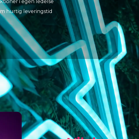
tioner i egen ledelse
m hurtig leveringstid