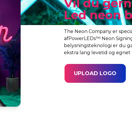
Vil du gern
Led neon b
The Neon Company er speciali
afPowerLEDs™ Neon Signing
belysningsteknologi er du g
ekstra lang levetid og egnet t
UPLOAD LOGO