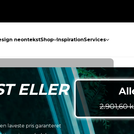
sign neontekst
Shop
Inspiration
Services
ST ELLER
All
2.901,60
k
den laveste pris garanteret