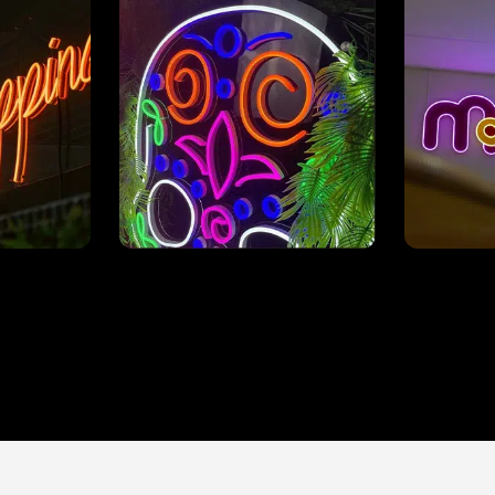
anel
Bagside panel i enhver
Skåret 
farve Neon Signering
Signeri