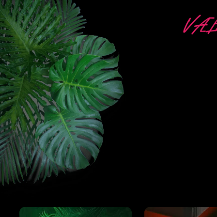
VÆL
5 F
Neon Compa
Neon Signing. M
de mest k