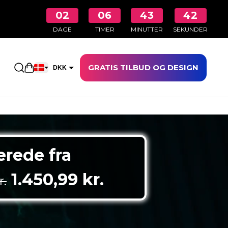
02
06
43
40
DAGE
TIMER
MINUTTER
SEKUNDER
GRATIS TILBUD OG DESIGN
Åbn indkøbskurven
DKK
EUR
erede fra
Den oprindelige pris var: 2
Den aktuelle pri
1.450,99
kr.
r.