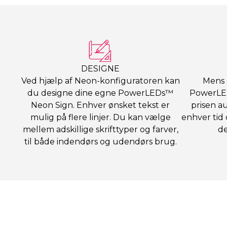
DESIGNE
Ved hjælp af Neon-konfiguratoren kan
Mens 
du designe dine egne PowerLEDs™
PowerLE
Neon Sign. Enhver ønsket tekst er
prisen au
mulig på flere linjer. Du kan vælge
enhver tid 
mellem adskillige skrifttyper og farver,
de
til både indendørs og udendørs brug.