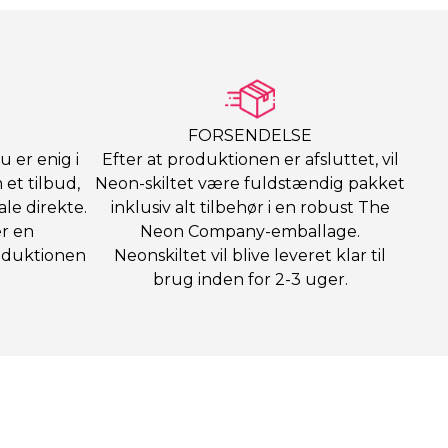
FORSENDELSE
u er enig i
Efter at produktionen er afsluttet, vil
et tilbud,
Neon-skiltet være fuldstændig pakket
ale direkte.
inklusiv alt tilbehør i en robust The
er en
Neon Company-emballage.
oduktionen
Neonskiltet vil blive leveret klar til
brug inden for 2-3 uger.