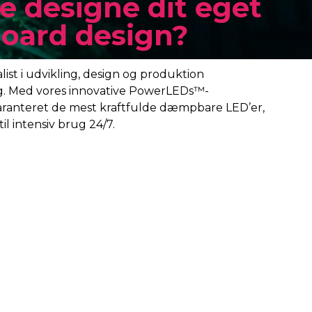
e designe dit eget
oard design?
st i udvikling, design og produktion
. Med vores innovative PowerLEDs™-
aranteret de mest kraftfulde dæmpbare LED’er,
il intensiv brug 24/7.