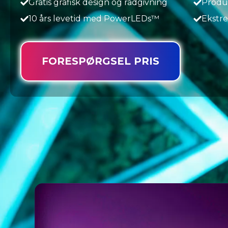
Gratis grafisk design og rådgivning
Produk
10 års levetid med PowerLEDs™
Ekstre
FORESPØRGSEL PRIS