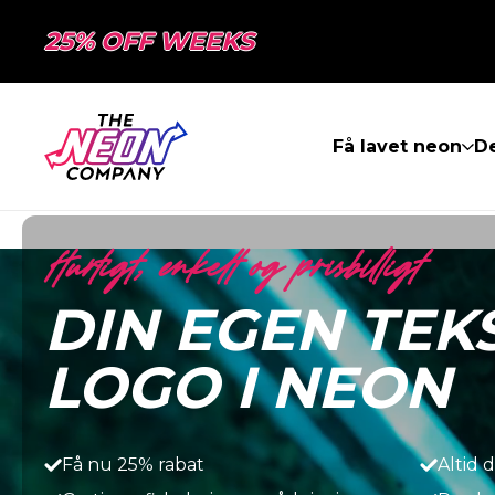
25% OFF WEEKS
Få lavet neon
De
Hurtigt, enkelt og prisbilligt
DIN EGEN TEK
LOGO I NEON
Få nu 25% rabat
Altid 