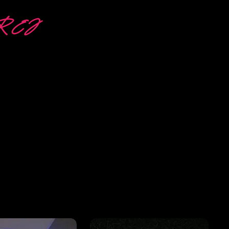
R EJ
EDER
 PowerLEDs™
er du garanteret
 egnet til