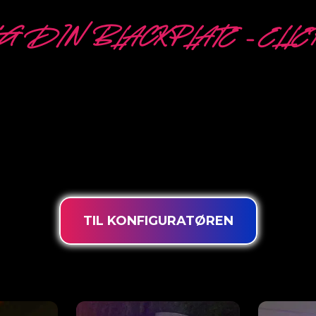
G DIN BLACKPLATE – ELLE
ORSKELLIGE MULIGH
ny er specialist i udvikling, design og produktion af
ed vores innovative” PowerLEDs™ “belysningsteknologi 
raftfulde dæmpbare lysdioder, en ekstra lang levetid og
intensiv brug døgnet rundt.
TIL KONFIGURATØREN