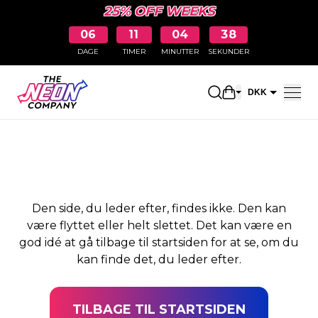
25% OFF WEEKS
06
11
04
38
DAGE
TIMER
MINUTTER
SEKUNDER
SIDEN BLEV IKKE
Åbn indkøbskur
DKK
FUNDET
EUR
Den side, du leder efter, findes ikke. Den kan
være flyttet eller helt slettet. Det kan være en
god idé at gå tilbage til startsiden for at se, om du
kan finde det, du leder efter.
TILBAGE TIL STARTSIDEN