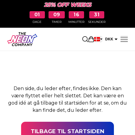
25% OFF WEEKS
01
09
16
31
DAGE
TIMER
MINUTTER
SEKUNDER
SIDEN BLEV IKKE
Åbn indkøbskurve
DKK
FUNDET
EUR
Den side, du leder efter, findes ikke. Den kan
være flyttet eller helt slettet. Det kan være en
god idé at gå tilbage til startsiden for at se, om du
kan finde det, du leder efter.
TILBAGE TIL STARTSIDEN