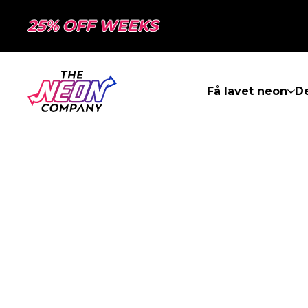
25% OFF WEEKS
Få lavet neon
De
SIDEN BLEV I