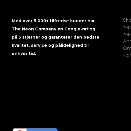
Sh
Med over 5.000+ tilfredse kunder har
Neo
The Neon Company en Google-rating
Neo
på 5 stjerner og garanterer den bedste
Anm
kvalitet, service og pålidelighed til
Om
enhver tid.
Kon