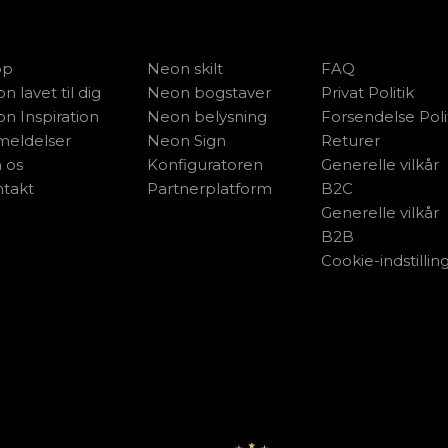
op
Neon skilt
FAQ
n lavet til dig
Neon bogstaver
Privat Politik
n Inspiration
Neon belysning
Forsendelse Poli
eldelser
Neon Sign
Returer
 os
Konfiguratoren
Generelle vilkår
takt
Partnerplatform
B2C
Generelle vilkår
B2B
Cookie-indstillin