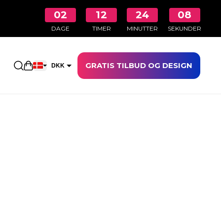
02
12
24
08
DAGE
TIMER
MINUTTER
SEKUNDER
GRATIS TILBUD OG DESIGN
Åbn indkøbskurven
DKK
EUR