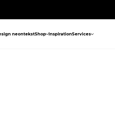
sign neontekst
Shop
Inspiration
Services
KKE FUNDET