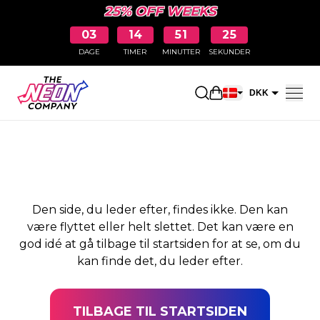
25% OFF WEEKS
03
14
51
25
DAGE
TIMER
MINUTTER
SEKUNDER
SIDEN BLEV IKKE
Åbn indkøbskurve
DKK
FUNDET
EUR
Den side, du leder efter, findes ikke. Den kan
være flyttet eller helt slettet. Det kan være en
god idé at gå tilbage til startsiden for at se, om du
kan finde det, du leder efter.
TILBAGE TIL STARTSIDEN