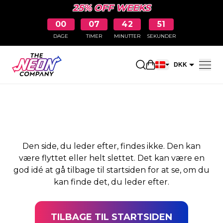
25% OFF WEEKS
00
07
42
50
DAGE
TIMER
MINUTTER
SEKUNDER
SIDEN BLEV IKKE
Åbn indkøbskurve
DKK
FUNDET
EUR
Den side, du leder efter, findes ikke. Den kan
være flyttet eller helt slettet. Det kan være en
god idé at gå tilbage til startsiden for at se, om du
kan finde det, du leder efter.
TILBAGE TIL STARTSIDEN