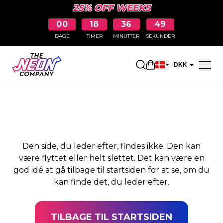
25% OFF WEEKS
00
18
36
49
DAGE
TIMER
MINUTTER
SEKUNDER
SIDEN BLEV IKKE
Åbn indkøbskurve
DKK
FUNDET
EUR
Den side, du leder efter, findes ikke. Den kan
være flyttet eller helt slettet. Det kan være en
god idé at gå tilbage til startsiden for at se, om du
kan finde det, du leder efter.
TILBAGE TIL STARTSIDEN