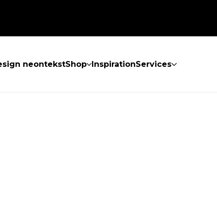
sign neontekst
Shop
Inspiration
Services
KKE FUNDET