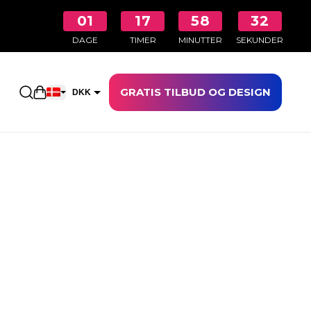
01
17
58
31
DAGE
TIMER
MINUTTER
SEKUNDER
GRATIS TILBUD OG DESIGN
Åbn indkøbskurven
DKK
EUR