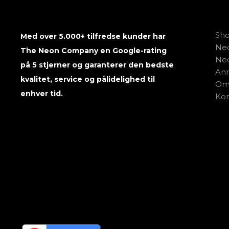
Sh
Med over 5.000+ tilfredse kunder har
Neo
The Neon Company en Google-rating
Neo
på 5 stjerner og garanterer den bedste
Anm
kvalitet, service og pålidelighed til
Om
enhver tid.
Kon