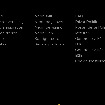
op
Neon skilt
FAQ
n lavet til dig
Neon bogstaver
Privat Politik
n Inspiration
Neon belysning
Forsendelse Poli
eldelser
Neon Sign
Returer
 os
Konfiguratoren
Generelle vilkår
takt
Partnerplatform
B2C
Generelle vilkår
B2B
Cookie-indstillin