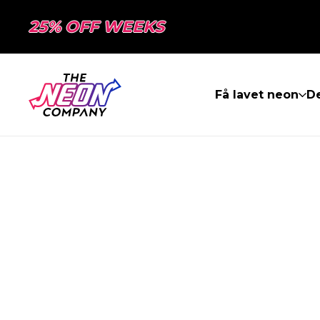
25% OFF WEEKS
Få lavet neon
De
SIDEN BLEV I