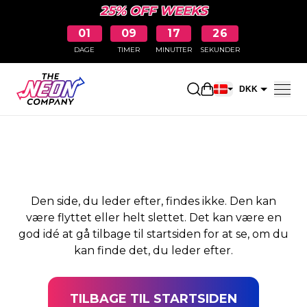
25% OFF WEEKS
01
09
17
25
DAGE
TIMER
MINUTTER
SEKUNDER
SIDEN BLEV IKKE
Åbn indkøbskurve
DKK
FUNDET
EUR
Den side, du leder efter, findes ikke. Den kan
være flyttet eller helt slettet. Det kan være en
god idé at gå tilbage til startsiden for at se, om du
kan finde det, du leder efter.
TILBAGE TIL STARTSIDEN