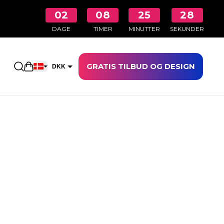
02
08
25
27
DAGE
TIMER
MINUTTER
SEKUNDER
GRATIS TILBUD OG DESIGN
Åbn indkøbskurven
DKK
EUR