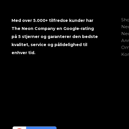
Sh
Med over 5.000+ tilfredse kunder har
Neo
The Neon Company en Google-rating
Neo
på 5 stjerner og garanterer den bedste
Anm
kvalitet, service og pålidelighed til
Om
enhver tid.
Kon