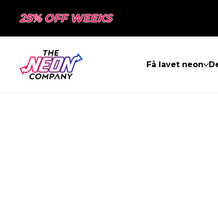
25% OFF WEEKS
Få lavet neon
De
SIDEN BLEV I