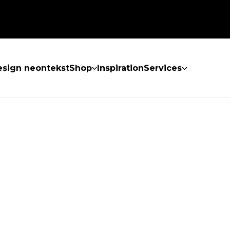
sign neontekst
Shop
Inspiration
Services
KKE FUNDET