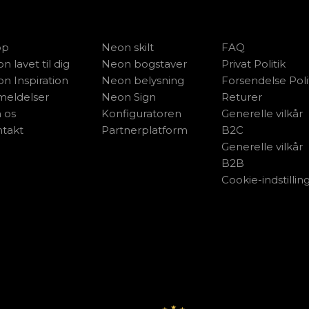
op
Neon skilt
FAQ
n lavet til dig
Neon bogstaver
Privat Politik
n Inspiration
Neon belysning
Forsendelse Poli
eldelser
Neon Sign
Returer
 os
Konfiguratoren
Generelle vilkår
takt
Partnerplatform
B2C
Generelle vilkår
B2B
Cookie-indstillin