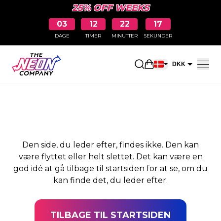
25% OFF WEEKS
03
12
22
17
DAGE
TIMER
MINUTTER
SEKUNDER
SIDEN BLEV IKKE
Åbn indkøbskurve
DKK
FUNDET
EUR
Den side, du leder efter, findes ikke. Den kan
være flyttet eller helt slettet. Det kan være en
god idé at gå tilbage til startsiden for at se, om du
kan finde det, du leder efter.
TILBAGE TIL STARTSIDEN