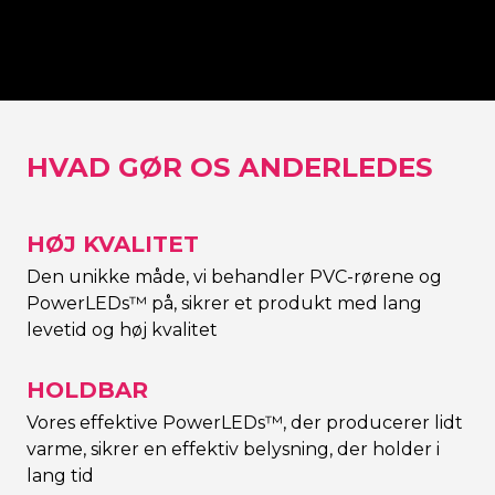
nering
enhver farve Neon
Neon Signe
Signering
HVAD GØR OS ANDERLEDES
HØJ KVALITET
Den unikke måde, vi behandler PVC-rørene og
PowerLEDs™ på, sikrer et produkt med lang
levetid og høj kvalitet
HOLDBAR
Vores effektive PowerLEDs™, der producerer lidt
varme, sikrer en effektiv belysning, der holder i
lang tid