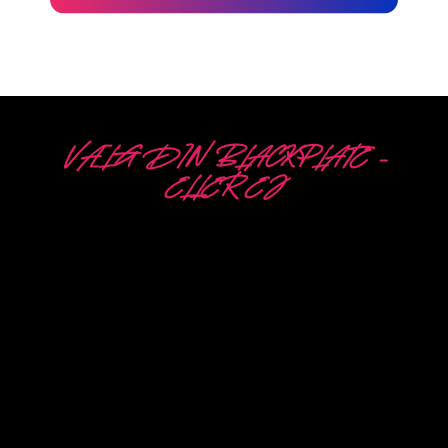
VÆLG DIN BLACKPLATE –
ELLER EJ
5 FORSKELLIGE
MULIGHEDER
Neon Company er specialist i udvikling, design og
produktion af PowerLEDs™
Neon Signing. Med vores innovative”
PowerLEDs™ “belysningsteknologi er du
garanteret
de mest kraftfulde dæmpbare lysdioder, en