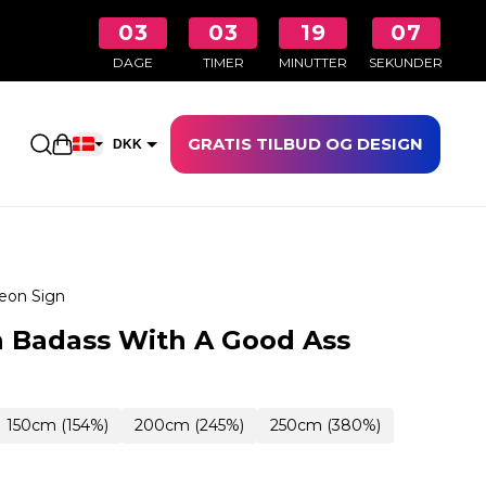
03
03
19
05
DAGE
TIMER
MINUTTER
SEKUNDER
GRATIS TILBUD OG DESIGN
Åbn indkøbskurven
DKK
EUR
eon Sign
 Badass With A Good Ass
150cm (154%)
200cm (245%)
250cm (380%)