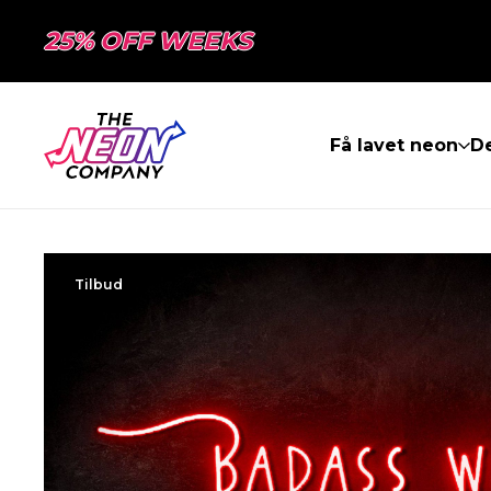
25% OFF WEEKS
Få lavet neon
De
Tilbud