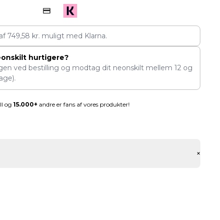
 af
749,58
kr.
muligt med Klarna.
eonskilt hurtigere?
ngen ved bestilling og modtag dit neonskilt mellem
12
og
age).
ll og
15.000+
andre er fans af vores produkter!
+