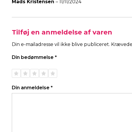
Mads Kristensen
–
11/11/2024
Tilføj en anmeldelse af varen
Din e-mailadresse vil ikke blive publiceret.
Krævede
Din bedømmelse
*
1 ud af
2 ud af
3 ud af
4 ud af
5 ud af
5
5
5
5
5
stjerner
stjerner
stjerner
stjerner
stjerner
Din anmeldelse
*