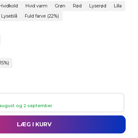
Hvidkold
Hvid varm
Grøn
Rød
Lyserød
Lilla
Lyseblå
Fuld farve (22%)
15%)
august
og
2 september
LÆG I KURV