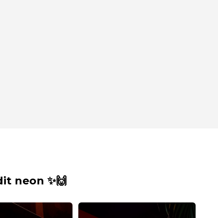
it neon ✨🙌