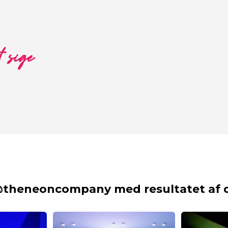
t sige
@theneoncompany med resultatet af d