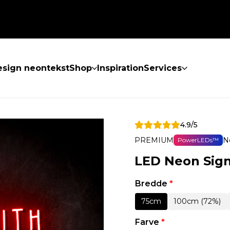
sign neontekst
Shop
Inspiration
Services
4.9/5
PREMIUM
N
PowerLEDs™
LED Neon Sign
Bredde
*
75cm
100cm (72%)
Farve
*