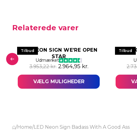
Relaterede varer
LED NEON SIGN WE’RE OPEN
LED NE
Tilbud
Tilbud
STAR
pris var: 3.912,55 kr..
aktuelle pris er: 2.934,43 kr..
Udmærket
U
Den oprindelige pris var: 3.953
Den aktuelle pris e
2.964,95
kr.
3.953,22
kr.
2.7
VÆLG MULIGHEDER
V
/
Home
/
LED Neon Sign Badass With A Good Ass