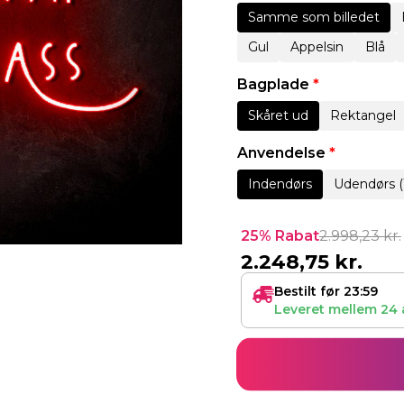
Samme som billedet
Gul
Appelsin
Blå
Bagplade
*
Skåret ud
Rektangel
Anvendelse
*
Indendørs
Udendørs (
25% Rabat
2.998,23
kr.
2.248,75
kr.
Bestilt før 23:59
Leveret mellem
24 