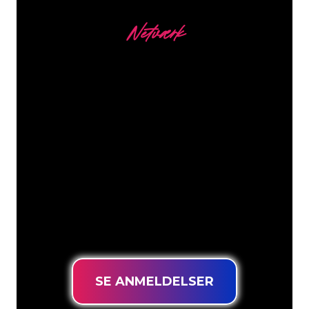
Netværk
Vores kunder
Neonspecialisterne hos The Neon
Company er klar til at forvandle dit
firmanavn, logo eller brand til
neonbelysning på en stemningsfuld og
kraftfuld måde. Med over 5000+
virksomheder og kendte mærker i
vores kundebase er du kommet til det
rette sted for at få et holdbart neonskilt
til den laveste prisgaranti.
SE ANMELDELSER