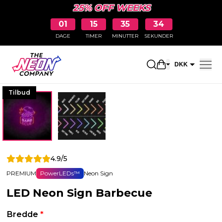
25% OFF WEEKS
01
15
35
33
DAGE
TIMER
MINUTTER
SEKUNDER
Åbn indkøbskur
DKK
EUR
Tilbud
4.9/5
PREMIUM
PowerLEDs™
Neon Sign
LED Neon Sign Barbecue
Bredde
*