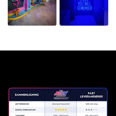
Hvorfor et neonskilt fra The
Neon Company