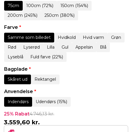
75cm
100cm (72%)
150cm (154%)
200cm (245%)
250cm (380%)
Farve
*
Samme som billedet
Hvidkold
Hvid varm
Grøn
Rød
Lyserød
Lilla
Gul
Appelsin
Blå
Lyseblå
Fuld farve (22%)
Bagplade
*
Skåret ud
Rektangel
Anvendelse
*
Indendørs
Udendørs (15%)
25% Rabat
4.746,13
kr.
3.559,60
kr.