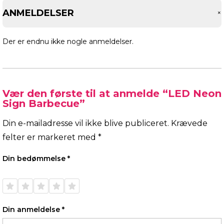
ANMELDELSER
Der er endnu ikke nogle anmeldelser.
Vær den første til at anmelde “LED Neon
Sign Barbecue”
Din e-mailadresse vil ikke blive publiceret.
Krævede
felter er markeret med
*
Din bedømmelse
*
1 ud af
2 ud af
3 ud af
4 ud af
5 ud af
5
5
5
5
5
stjerner
stjerner
stjerner
stjerner
stjerner
Din anmeldelse
*