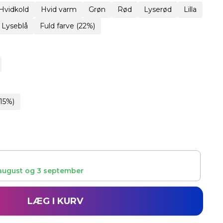
Hvidkold
Hvid varm
Grøn
Rød
Lyserød
Lilla
Lyseblå
Fuld farve (22%)
15%)
august
og
3 september
LÆG I KURV