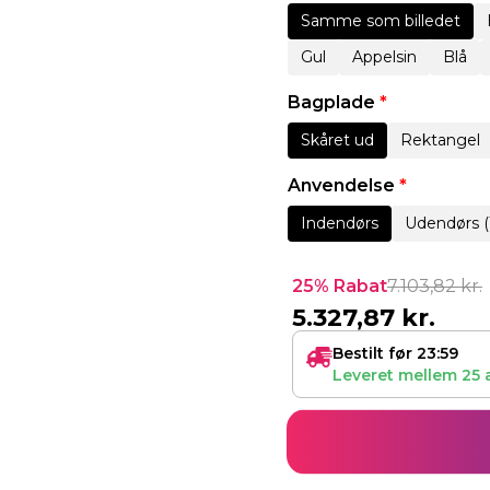
Samme som billedet
Gul
Appelsin
Blå
Bagplade
*
Skåret ud
Rektangel
Anvendelse
*
Indendørs
Udendørs (
25% Rabat
7.103,82
kr.
5.327,87
kr.
Bestilt før 23:59
Leveret mellem
25 