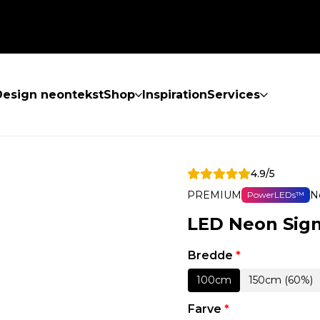
Design neontekst
Shop
Inspiration
Services
4.9/5
PREMIUM
N
PowerLEDs™
LED Neon Sign
Bredde
*
100cm
150cm (60%)
Farve
*