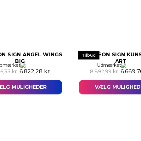
ON SIGN ANGEL WINGS
LED NEON SIGN KUNS
Tilbud
BIG
ART
,25 kr..
: 4.764,19 kr..
dmærket
Udmærket
Den oprindelige pris var: 9.096,33 kr..
Den aktuelle pris er: 6.822,28 kr..
Den opr
6.822,28
kr.
6.669,
96,33
kr.
8.892,99
kr.
ÆLG MULIGHEDER
VÆLG MULIGHED