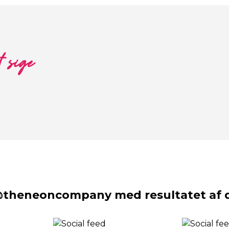
t sige
@theneoncompany med resultatet af d