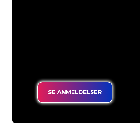
Vores kunder
Neonspecialisterne hos The Neon Company
at forvandle dit firmanavn, logo eller bran
neonbelysning på en stemningsfuld og k
måde. Med over 5000+ virksomheder og
mærker i vores kundebase er du kommet 
sted for at få et holdbart neonskilt til de
prisgaranti.
SE ANMELDELSER