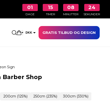
01
15
08
23
DAGE
TIMER
MINUTTER
SEKUNDER
GRATIS TILBUD OG DESIGN
Åbn indkøbskurven
DKK
EUR
eon Sign
 Barber Shop
200cm (125%)
250cm (235%)
300cm (330%)