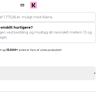
 af
1.775,96
kr.
muligt med Klarna.
eonskilt hurtigere?
ngen ved bestilling og modtag dit neonskilt mellem
13
og
age).
ll og
15.000+
andre er fans af vores produkter!
+