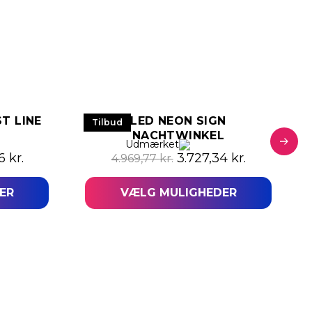
T LINE
LED NEON SIGN
Tilbud
NACHTWINKEL
Udmærket
indelige pris var: 8.892,99 kr..
Den aktuelle pris er: 6.669,76 kr..
Den oprindelige pris va
Den aktuell
76
kr.
3.727,34
kr.
4.969,77
kr.
ER
VÆLG MULIGHEDER