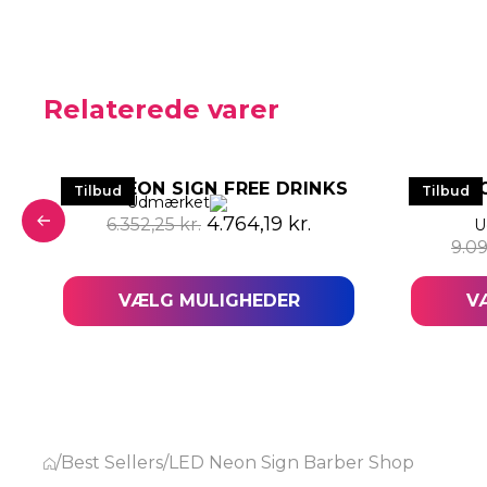
Relaterede varer
LED NEON SIGN FREE DRINKS
LED NE
Tilbud
Tilbud
Udmærket
Den oprindelige pris var: 6.352
Den aktuelle pris er
4.764,19
kr.
6.352,25
kr.
U
 pris var: 4.969,77 kr..
 aktuelle pris er: 3.727,34 kr..
9.0
VÆLG MULIGHEDER
V
/
Best Sellers
/
LED Neon Sign Barber Shop