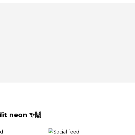
it neon ✨🙌