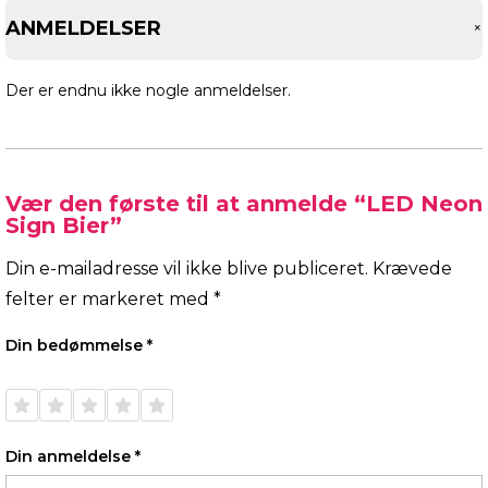
ANMELDELSER
Der er endnu ikke nogle anmeldelser.
Vær den første til at anmelde “LED Neon
Sign Bier”
Din e-mailadresse vil ikke blive publiceret.
Krævede
felter er markeret med
*
Din bedømmelse
*
1 ud af
2 ud af
3 ud af
4 ud af
5 ud af
5
5
5
5
5
stjerner
stjerner
stjerner
stjerner
stjerner
Din anmeldelse
*