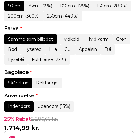
50cm
75cm (65%)
100cm (125%)
150cm (280%)
200cm (360%)
250cm (440%)
Farve
*
Samme som billedet
Hvidkold
Hvid varm
Grøn
Rød
Lyserød
Lilla
Gul
Appelsin
Blå
Lyseblå
Fuld farve (22%)
Bagplade
*
Skåret ud
Rektangel
Anvendelse
*
Indendørs
Udendørs (15%)
25% Rabat
2.286,66
kr.
1.714,99
kr.