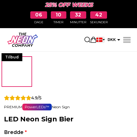
25% OFF WEEKS
06
10
32
42
DAGE
TIMER
MINUTTER
SEKUNDER
Åbn indkøbskurve
DKK
EUR
Tilbud
4.9/5
PREMIUM
PowerLEDs™
Neon Sign
LED Neon Sign Bier
Bredde
*