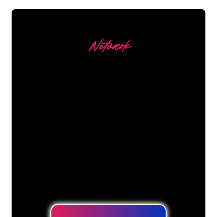
Netværk
Vores kunder
Neonspecialisterne hos The Neon
Company er klar til at forvandle dit
firmanavn, logo eller brand til
neonbelysning på en stemningsfuld og
kraftfuld måde. Med over 5000+
virksomheder og kendte mærker i
vores kundebase er du kommet til det
rette sted for at få et holdbart neonskilt
til den laveste prisgaranti.