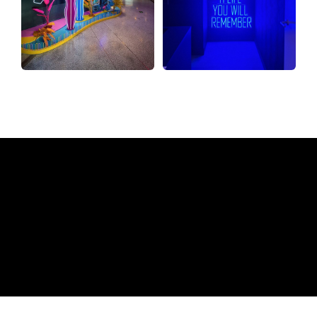
Hvorfor et neonskilt fra The
Neon Company
REGULAR
SUPPLIERS