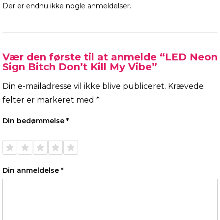
Der er endnu ikke nogle anmeldelser.
Vær den første til at anmelde “LED Neon
Sign Bitch Don’t Kill My Vibe”
Din e-mailadresse vil ikke blive publiceret.
Krævede
felter er markeret med
*
Din bedømmelse
*
1 ud af
2 ud af
3 ud af
4 ud af
5 ud af
5
5
5
5
5
stjerner
stjerner
stjerner
stjerner
stjerner
Din anmeldelse
*