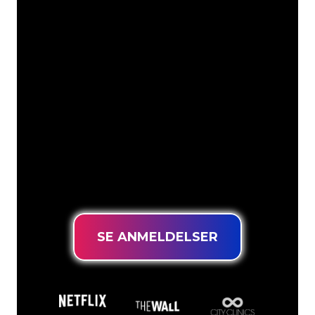
Vores kunder
Neonspecialisterne hos The Neon
Company er klar til at forvandle dit
firmanavn, logo eller brand til
neonbelysning på en stemningsfuld og
kraftfuld måde. Med over 5000+
virksomheder og kendte mærker i
vores kundebase er du kommet til det
rette sted for at få et holdbart neonskilt
til den laveste prisgaranti.
SE ANMELDELSER