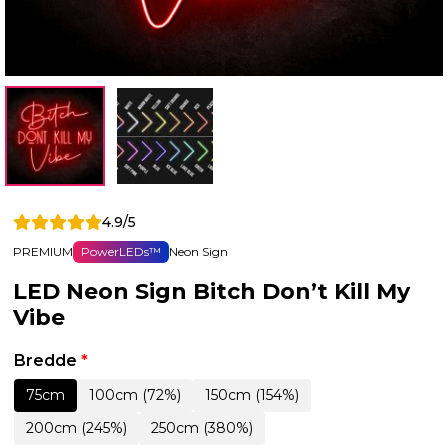
4.9/5
PREMIUM
PowerLEDs™
Neon Sign
LED Neon Sign Bitch Don’t Kill My
Vibe
Bredde
*
75cm
100cm (72%)
150cm (154%)
200cm (245%)
250cm (380%)