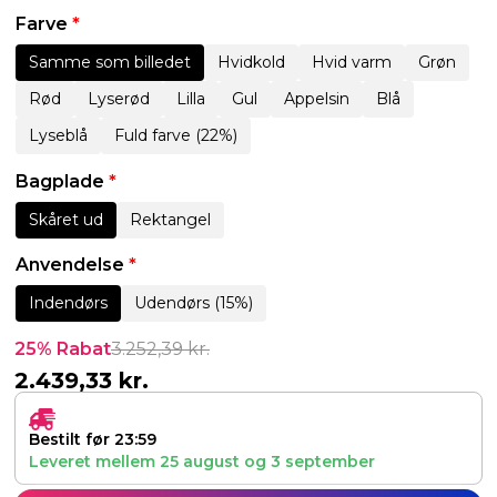
Farve
*
Samme som billedet
Hvidkold
Hvid varm
Grøn
Rød
Lyserød
Lilla
Gul
Appelsin
Blå
Lyseblå
Fuld farve (22%)
Bagplade
*
Skåret ud
Rektangel
Anvendelse
*
Indendørs
Udendørs (15%)
25% Rabat
3.252,39
kr.
2.439,33
kr.
Bestilt før 23:59
Leveret mellem
25 august
og
3 september