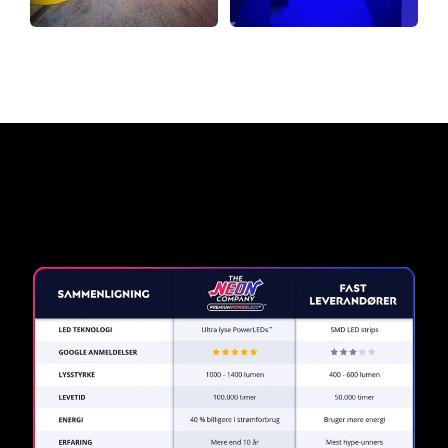
Hvorfor et neonskilt fra The
Neon Company