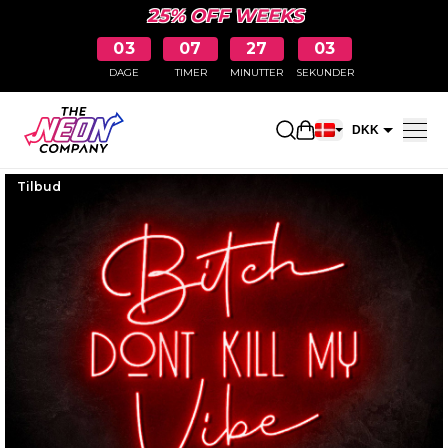
25% OFF WEEKS
03
07
27
02
DAGE
TIMER
MINUTTER
SEKUNDER
Åbn indkøbskurve
DKK
EUR
Tilbud