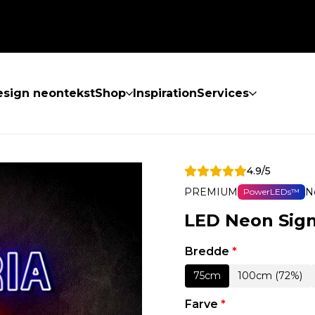
sign neontekst
Shop
Inspiration
Services
4.9/5
PREMIUM
N
PowerLEDs™
LED Neon Sign
Bredde
*
75cm
100cm (72%)
Farve
*