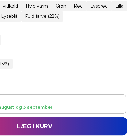
Hvidkold
Hvid varm
Grøn
Rød
Lyserød
Lilla
Lyseblå
Fuld farve (22%)
15%)
august
og
3 september
LÆG I KURV