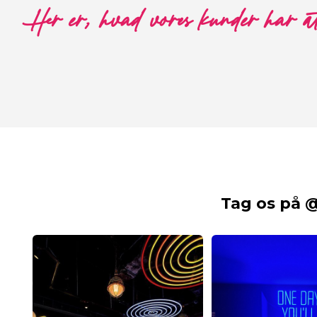
Her er, hvad vores kunder har a
Tag os på 