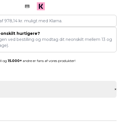
 af
978,14
kr.
muligt med Klarna.
eonskilt hurtigere?
ngen ved bestilling og modtag dit neonskilt mellem
13
og
age).
ll og
15.000+
andre er fans af vores produkter!
+