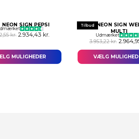
 NEON SIGN PEPSI
LED NEON SIGN W
Tilbud
dmærket
MULTI
2,27 kr..
: 5.251,76 kr..
Den oprindelige pris var: 3.912,55 kr..
Den aktuelle pris er: 2.934,43 kr..
2.934,43
kr.
12,55
kr.
Udmærket
Den opri
2.964,
3.953,22
kr.
ÆLG MULIGHEDER
VÆLG MULIGHED