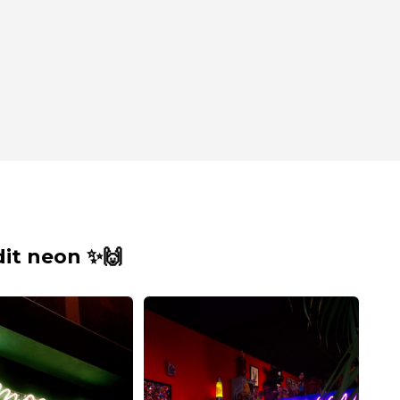
it neon ✨🙌