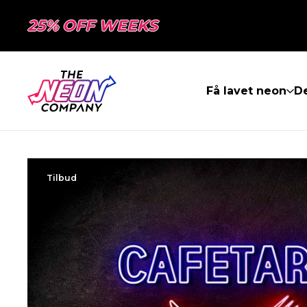
25% OFF WEEKS
Få lavet neon
De
Tilbud