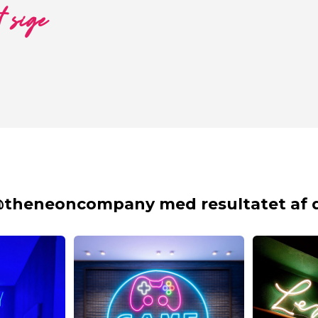
t sige
@theneoncompany med resultatet af d