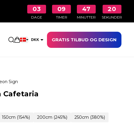
03
09
47
19
DAGE
TIMER
MINUTTER
SEKUNDER
GRATIS TILBUD OG DESIGN
Åbn indkøbskurven
DKK
EUR
eon Sign
 Cafetaria
150cm (154%)
200cm (245%)
250cm (380%)