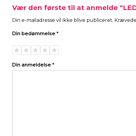
Vær den første til at anmelde “LE
Din e-mailadresse vil ikke blive publiceret.
Krævede
Din bedømmelse
*
1 ud af
2 ud af
3 ud af
4 ud af
5 ud af
5
5
5
5
5
stjerner
stjerner
stjerner
stjerner
stjerner
Din anmeldelse
*