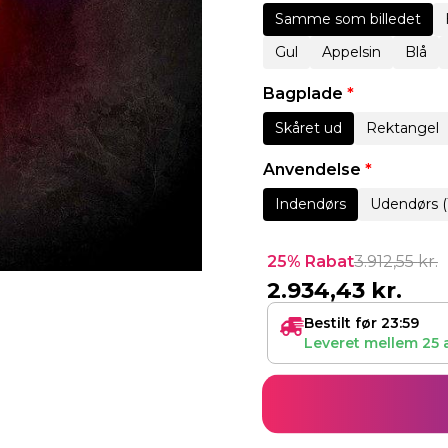
Samme som billedet
Gul
Appelsin
Blå
Bagplade
*
Skåret ud
Rektangel
Anvendelse
*
Indendørs
Udendørs (
25% Rabat
3.912,55
kr.
2.934,43
kr.
Bestilt før 23:59
Leveret mellem
25 