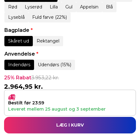
Rød
Lyserød
Lilla
Gul
Appelsin
Blå
Lyseblå
Fuld farve (22%)
Bagplade
*
Skåret ud
Rektangel
Anvendelse
*
Indendørs
Udendørs (15%)
25% Rabat
3.953,22
kr.
2.964,95
kr.
Bestilt før 23:59
Leveret mellem
25 august
og
3 september
LÆG I KURV