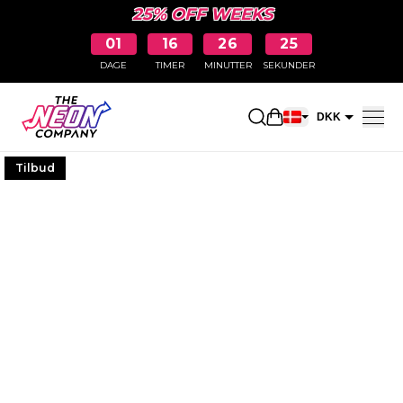
25% OFF WEEKS
01
16
26
24
DAGE
TIMER
MINUTTER
SEKUNDER
Åbn indkøbskurve
DKK
EUR
Tilbud