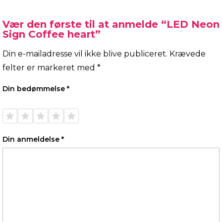
Vær den første til at anmelde “LED Neon
Sign Coffee heart”
Din e-mailadresse vil ikke blive publiceret.
Krævede
felter er markeret med
*
Din bedømmelse
*
1 ud af
2 ud af
3 ud af
4 ud af
5 ud af
5
5
5
5
5
stjerner
stjerner
stjerner
stjerner
stjerner
Din anmeldelse
*