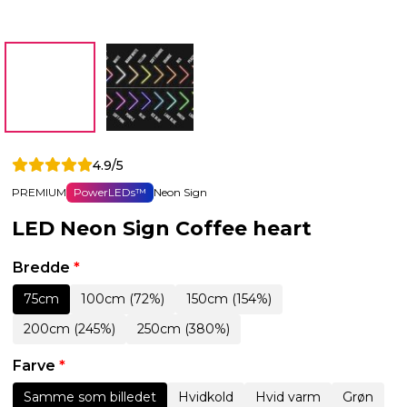
4.9/5
PREMIUM
PowerLEDs™
Neon Sign
LED Neon Sign Coffee heart
Bredde
*
75cm
100cm (72%)
150cm (154%)
200cm (245%)
250cm (380%)
Farve
*
Samme som billedet
Hvidkold
Hvid varm
Grøn