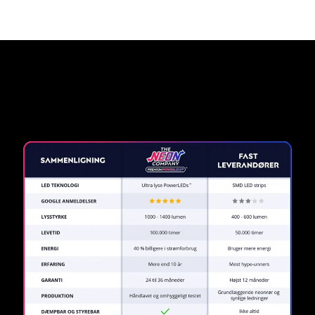
Hvorfor et neonskilt fra The
Neon Company