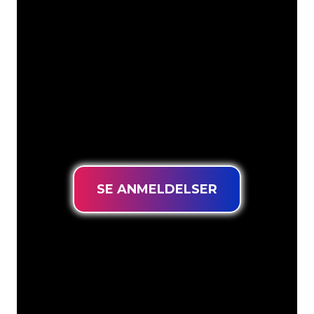
Neonspecialisterne hos The Neon
Company er klar til at forvandle dit
firmanavn, logo eller brand til
neonbelysning på en stemningsfuld og
kraftfuld måde. Med over 5000+
virksomheder og kendte mærker i
vores kundebase er du kommet til det
rette sted for at få et holdbart neonskilt
til den laveste prisgaranti.
SE ANMELDELSER