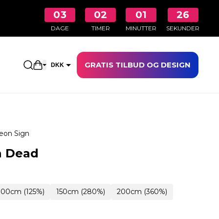
03
02
01
25
DAGE
TIMER
MINUTTER
SEKUNDER
GRATIS TILBUD OG DESIGN
Åbn indkøbskurven
DKK
EUR
eon Sign
n Dead
100cm (125%)
150cm (280%)
200cm (360%)