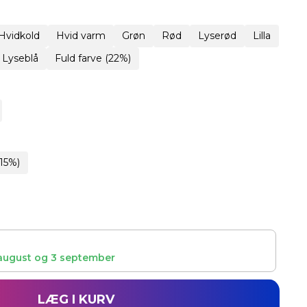
Hvidkold
Hvid varm
Grøn
Rød
Lyserød
Lilla
Lyseblå
Fuld farve (22%)
15%)
august
og
3 september
LÆG I KURV