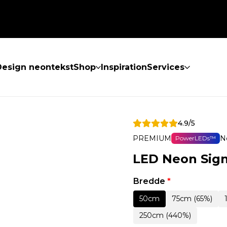
Design neontekst
Shop
Inspiration
Services
4.9/5
PREMIUM
N
PowerLEDs™
LED Neon Sig
Bredde
*
50cm
75cm (65%)
250cm (440%)