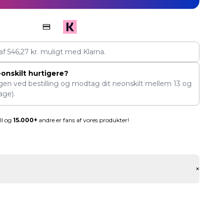
 af
546,27
kr.
muligt med Klarna.
eonskilt hurtigere?
ngen ved bestilling og modtag dit neonskilt mellem
13
og
age).
ll og
15.000+
andre er fans af vores produkter!
+