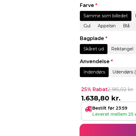
Farve
*
Samme som billedet
Gul
Appelsin
Blå
Bagplade
*
Skåret ud
Rektangel
Anvendelse
*
Indendørs
Udendørs (
25% Rabat
2.185,02
kr.
1.638,80
kr.
Bestilt før 23:59
Leveret mellem
25 