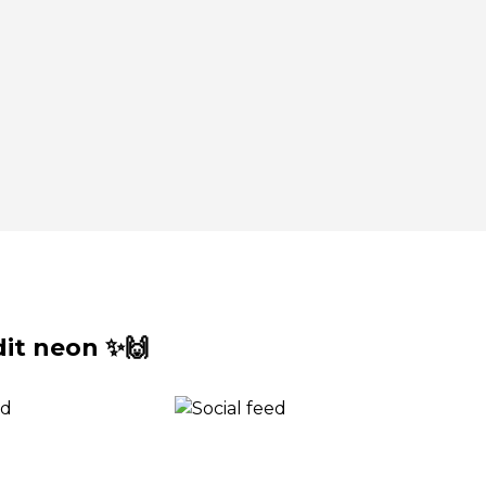
it neon ✨🙌