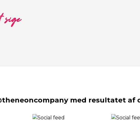
t sige
@theneoncompany med resultatet af d