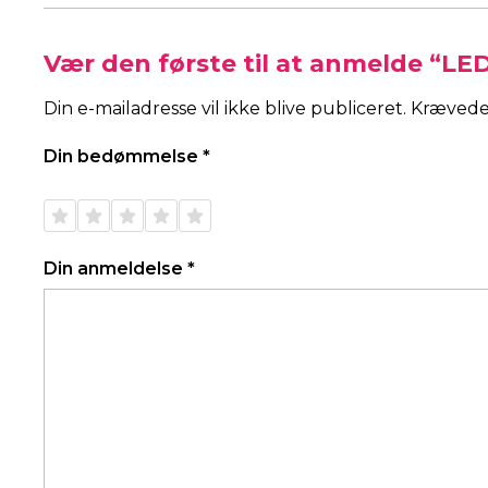
Vær den første til at anmelde “LE
Din e-mailadresse vil ikke blive publiceret.
Krævede
Din bedømmelse
*
1 ud af
2 ud af
3 ud af
4 ud af
5 ud af
5
5
5
5
5
stjerner
stjerner
stjerner
stjerner
stjerner
Din anmeldelse
*