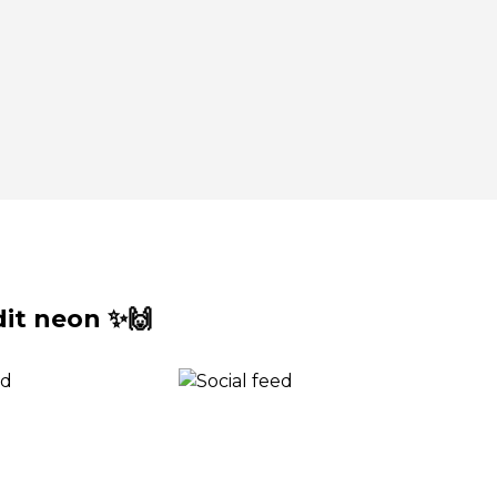
it neon ✨🙌