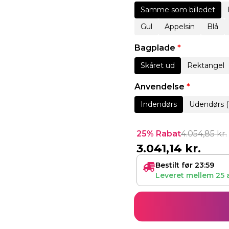
Samme som billedet
Gul
Appelsin
Blå
Bagplade
*
Skåret ud
Rektangel
Anvendelse
*
Indendørs
Udendørs (
25% Rabat
4.054,85
kr.
3.041,14
kr.
Bestilt før 23:59
Leveret mellem
25 