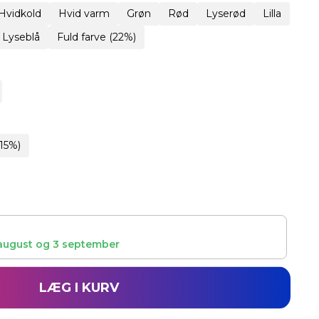
Hvidkold
Hvid varm
Grøn
Rød
Lyserød
Lilla
Lyseblå
Fuld farve (22%)
15%)
august
og
3 september
LÆG I KURV