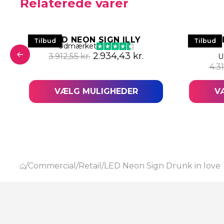
Relaterede varer
LED NEON SIGN ILLY
LED N
Tilbud
Tilbud
Udmærket
Den oprindelige pris var: 3.912,
Den aktuelle pris e
2.934,43
kr.
3.912,55
kr.
U
pris var: 7.612,14 kr..
aktuelle pris er: 5.709,10 kr..
4.3
VÆLG MULIGHEDER
V
/
Commercial
/
Retail
/
LED Neon Sign Drunk in love