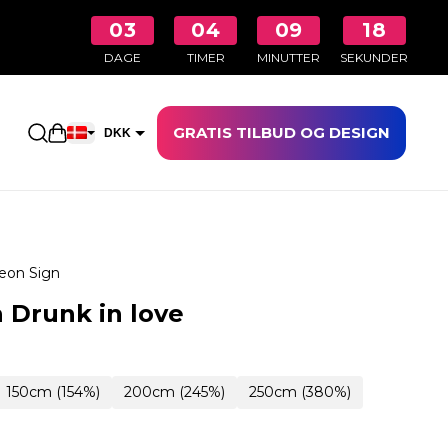
03
04
09
17
DAGE
TIMER
MINUTTER
SEKUNDER
GRATIS TILBUD OG DESIGN
Åbn indkøbskurven
DKK
EUR
eon Sign
 Drunk in love
150cm (154%)
200cm (245%)
250cm (380%)