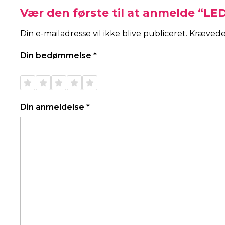
Vær den første til at anmelde “LE
Din e-mailadresse vil ikke blive publiceret.
Krævede
Din bedømmelse
*
1 ud af
2 ud af
3 ud af
4 ud af
5 ud af
5
5
5
5
5
stjerner
stjerner
stjerner
stjerner
stjerner
Din anmeldelse
*