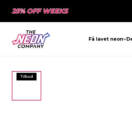
25% OFF WEEKS
Få lavet neon
De
Tilbud