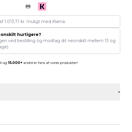
 af
1.013,71
kr.
muligt med Klarna.
eonskilt hurtigere?
ngen ved bestilling og modtag dit neonskilt mellem
13
og
age).
ll og
15.000+
andre er fans af vores produkter!
+