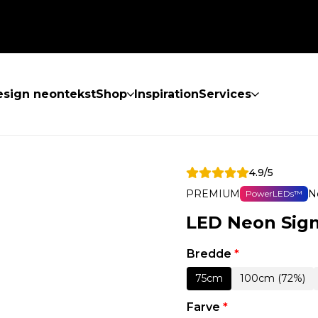
sign neontekst
Shop
Inspiration
Services
4.9/5
PREMIUM
N
PowerLEDs™
LED Neon Sign
Bredde
*
75cm
100cm (72%)
Farve
*