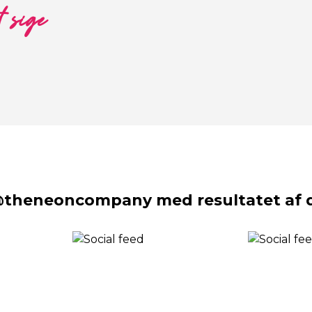
t sige
@theneoncompany med resultatet af d