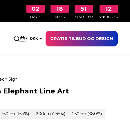
02
18
51
11
DAGE
TIMER
MINUTTER
SEKUNDER
GRATIS TILBUD OG DESIGN
Åbn indkøbskurven
DKK
EUR
eon Sign
 Elephant Line Art
150cm (154%)
200cm (245%)
250cm (380%)