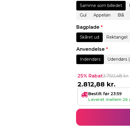
Samme som billedet
Gul
Appelsin
Blå
Bagplade
*
Skåret ud
Rektangel
Anvendelse
*
Indendørs
Udendørs (
25% Rabat
3.750,48
kr.
2.812,88
kr.
Bestilt før 23:59
Leveret mellem
26 