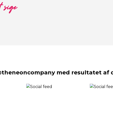
t sige
@theneoncompany med resultatet af d