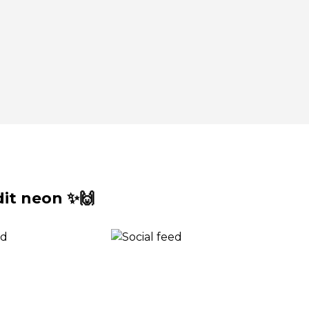
it neon ✨🙌