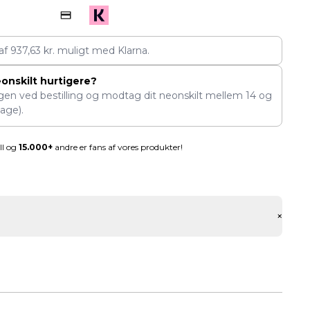
 af
937,63
kr.
muligt med Klarna.
eonskilt hurtigere?
ngen ved bestilling og modtag dit neonskilt mellem
14
og
age).
ll og
15.000+
andre er fans af vores produkter!
+