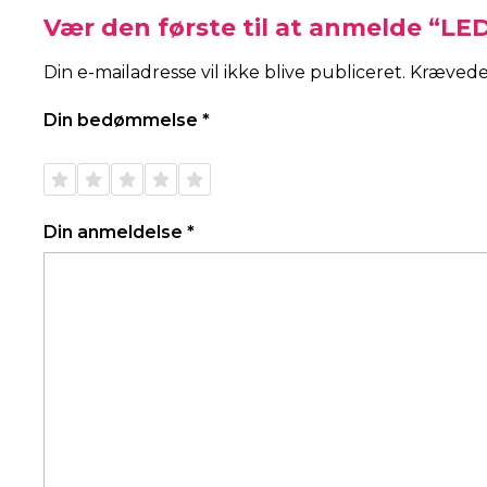
Vær den første til at anmelde “LE
Din e-mailadresse vil ikke blive publiceret.
Krævede
Din bedømmelse
*
1 ud af
2 ud af
3 ud af
4 ud af
5 ud af
5
5
5
5
5
stjerner
stjerner
stjerner
stjerner
stjerner
Din anmeldelse
*