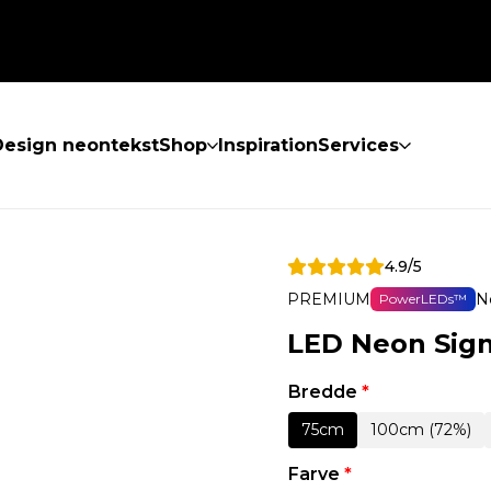
Design neontekst
Shop
Inspiration
Services
4.9/5
PREMIUM
N
PowerLEDs™
LED Neon Sign
Bredde
*
75cm
100cm (72%)
Farve
*