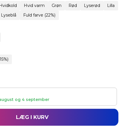
Hvidkold
Hvid varm
Grøn
Rød
Lyserød
Lilla
Lyseblå
Fuld farve (22%)
15%)
august
og
4 september
LÆG I KURV