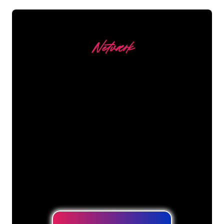
Netværk
Vores kunder
Neonspecialisterne hos The Neon
Company er klar til at forvandle dit
firmanavn, logo eller brand til
neonbelysning på en stemningsfuld og
kraftfuld måde. Med over 5000+
virksomheder og kendte mærker i
vores kundebase er du kommet til det
rette sted for at få et holdbart neonskilt
til den laveste prisgaranti.