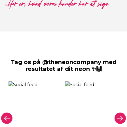
Her er, hvad vores kunder har at sige
Tag os på @theneoncompany med
resultatet af dit neon ✨🙌