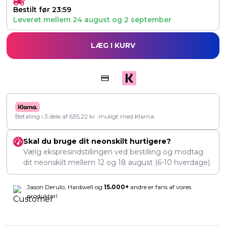
Bestilt før 23:59
Leveret mellem
24 august
og
2 september
LÆG I KURV
Betaling i 3 dele af
635,22
kr.
muligt med Klarna.
Skal du bruge dit neonskilt hurtigere?
Vælg ekspresindstillingen ved bestilling og modtag
dit neonskilt mellem
12
og
18 august
(6-10 hverdage).
Jason Derulo, Hardwell og
15.000+
andre er fans af vores
produkter!