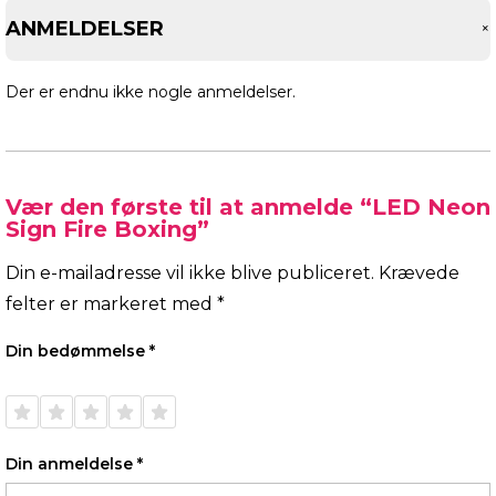
ANMELDELSER
Der er endnu ikke nogle anmeldelser.
Vær den første til at anmelde “LED Neon
Sign Fire Boxing”
Din e-mailadresse vil ikke blive publiceret.
Krævede
felter er markeret med
*
Din bedømmelse
*
1 ud af
2 ud af
3 ud af
4 ud af
5 ud af
5
5
5
5
5
stjerner
stjerner
stjerner
stjerner
stjerner
Din anmeldelse
*