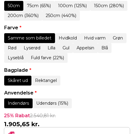
50cm
75cm (65%)
100cm (125%)
150cm (280%)
200cm (360%)
250cm (440%)
Farve
*
Samme som billedet
Hvidkold
Hvid varm
Grøn
Rød
Lyserød
Lilla
Gul
Appelsin
Blå
Lyseblå
Fuld farve (22%)
Bagplade
*
Skåret ud
Rektangel
Anvendelse
*
Indendørs
Udendørs (15%)
25% Rabat
2.540,81
kr.
1.905,65
kr.