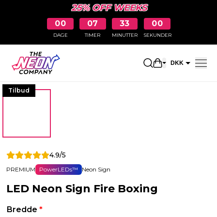
25% OFF WEEKS
00
07
32
59
DAGE
TIMER
MINUTTER
SEKUNDER
Åbn indkøbskur
DKK
EUR
Tilbud
4.9/5
PREMIUM
PowerLEDs™
Neon Sign
LED Neon Sign Fire Boxing
Bredde
*