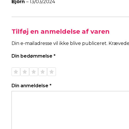
Björn
–
13/03/2024
Tilføj en anmeldelse af varen
Din e-mailadresse vil ikke blive publiceret.
Krævede
Din bedømmelse
*
1 ud af
2 ud af
3 ud af
4 ud af
5 ud af
5
5
5
5
5
stjerner
stjerner
stjerner
stjerner
stjerner
Din anmeldelse
*