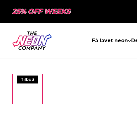
25% OFF WEEKS
Få lavet neon
De
Tilbud