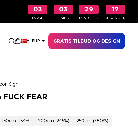
02
03
29
16
DAGE
TIMER
MINUTTER
SEKUNDER
GRATIS TILBUD OG DESIGN
Åbn indkøbskurven
EUR
DKK
eon Sign
n FUCK FEAR
150cm (154%)
200cm (245%)
250cm (380%)