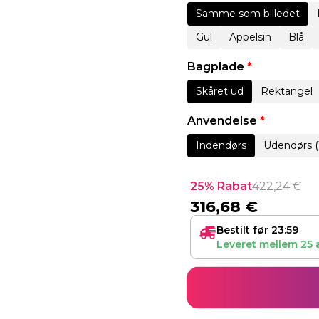
Samme som billedet
Gul
Appelsin
Blå
Bagplade
*
Skåret ud
Rektangel
Anvendelse
*
Indendørs
Udendørs (
25% Rabat
422,24
€
316,68
€
Bestilt før 23:59
Leveret mellem
25 