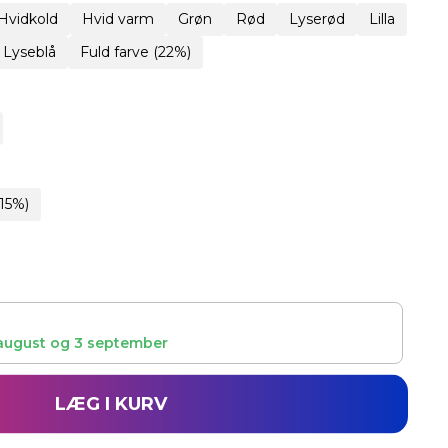
Hvidkold
Hvid varm
Grøn
Rød
Lyserød
Lilla
Lyseblå
Fuld farve (22%)
15%)
august
og
3 september
LÆG I KURV