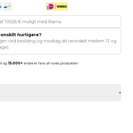
 af
105,56
€
muligt med Klarna.
eonskilt hurtigere?
ngen ved bestilling og modtag dit neonskilt mellem
13
og
age).
ll og
15.000+
andre er fans af vores produkter!
+