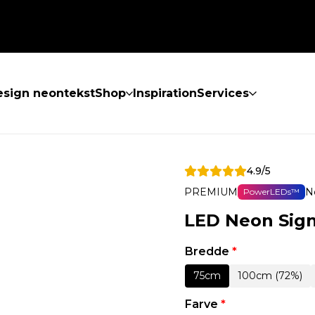
sign neontekst
Shop
Inspiration
Services
4.9/5
PREMIUM
N
PowerLEDs™
LED Neon Sig
Bredde
*
75cm
100cm (72%)
Farve
*