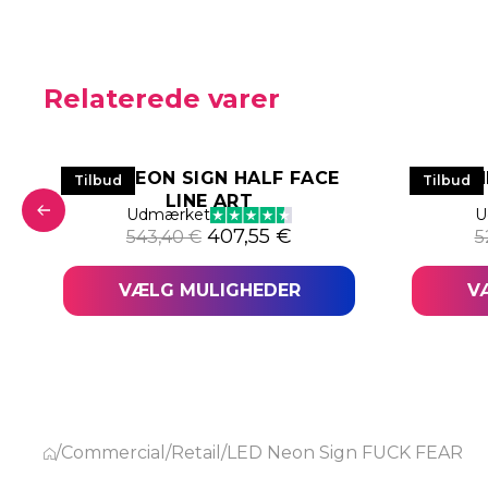
Relaterede varer
LED NEON SIGN HALF FACE
LED 
Tilbud
Tilbud
LINE ART
e pris var: 524,33 €.
tuelle pris er: 393,25 €.
Udmærket
U
Den oprindelige pris var: 543
Den aktuelle pris er:
407,55
€
543,40
€
5
VÆLG MULIGHEDER
V
/
Commercial
/
Retail
/
LED Neon Sign FUCK FEAR