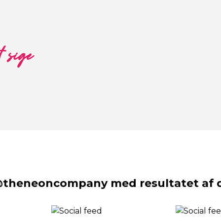
t sige
@theneoncompany med resultatet af d