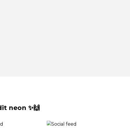
it neon ✨🙌