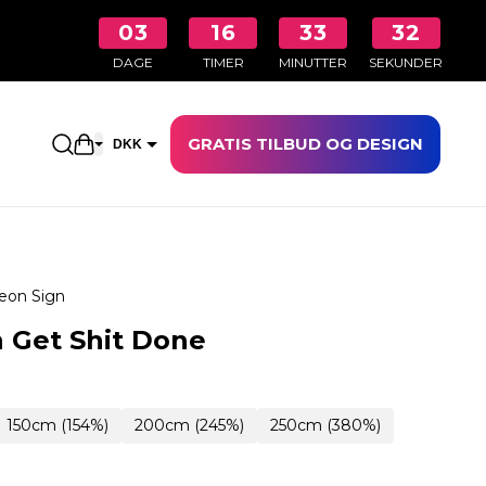
03
16
33
31
DAGE
TIMER
MINUTTER
SEKUNDER
GRATIS TILBUD OG DESIGN
Åbn indkøbskurven
DKK
EUR
eon Sign
 Get Shit Done
150cm (154%)
200cm (245%)
250cm (380%)