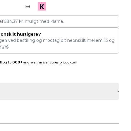
 af
584,37
kr.
muligt med Klarna.
eonskilt hurtigere?
ngen ved bestilling og modtag dit neonskilt mellem
13
og
age).
ll og
15.000+
andre er fans af vores produkter!
+