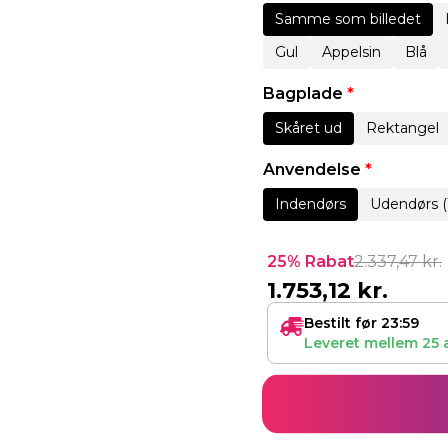
Samme som billedet
Gul
Appelsin
Blå
Bagplade
*
Skåret ud
Rektangel
Anvendelse
*
Indendørs
Udendørs (
25% Rabat
2.337,47
kr.
1.753,12
kr.
Bestilt før 23:59
Leveret mellem
25 