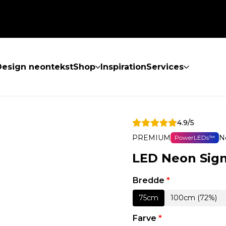
Design neontekst
Shop
Inspiration
Services
4.9/5
PREMIUM
N
PowerLEDs™
LED Neon Sign
Bredde
*
75cm
100cm (72%)
Farve
*