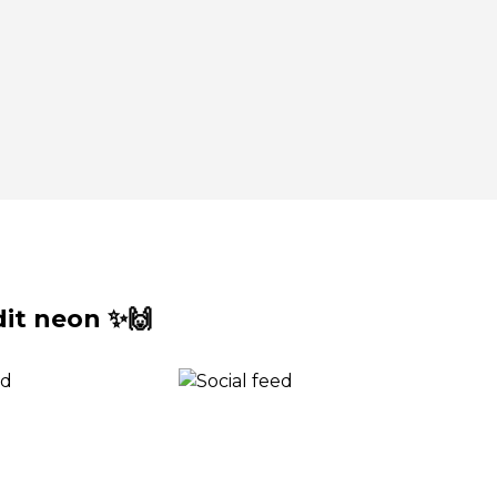
it neon ✨🙌