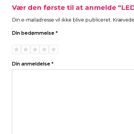
Vær den første til at anmelde “LE
Din e-mailadresse vil ikke blive publiceret.
Krævede
Din bedømmelse
*
1 ud af
2 ud af
3 ud af
4 ud af
5 ud af
5
5
5
5
5
stjerner
stjerner
stjerner
stjerner
stjerner
Din anmeldelse
*