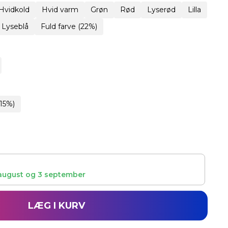
Hvidkold
Hvid varm
Grøn
Rød
Lyserød
Lilla
Lyseblå
Fuld farve (22%)
15%)
august
og
3 september
LÆG I KURV