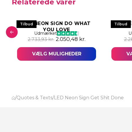
Relaterede varer
LED NEON SIGN DO WHAT
LED N
Tilbud
Tilbud
YOU LOVE
pris var: 3.912,55 kr..
aktuelle pris er: 2.934,43 kr..
Udmærket
U
Den oprindelige pris var: 2.733
Den aktuelle pris e
2.050,48
kr.
2.733,93
kr.
2.2
VÆLG MULIGHEDER
V
/
Quotes & Texts
/
LED Neon Sign Get Shit Done