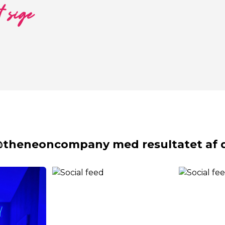
t sige
@theneoncompany med resultatet af d