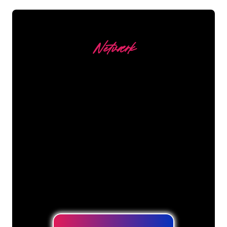
Netværk
Vores kunder
Neonspecialisterne hos The Neon
Company er klar til at forvandle dit
firmanavn, logo eller brand til
neonbelysning på en stemningsfuld og
kraftfuld måde. Med over 5000+
virksomheder og kendte mærker i
vores kundebase er du kommet til det
rette sted for at få et holdbart neonskilt
til den laveste prisgaranti.