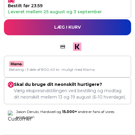
Bestilt før 23:59
Leveret mellem
25 august
og
3 september
LÆG I KURV
Betaling i 3 dele af
800,40
kr.
muligt med Klarna.
Skal du bruge dit neonskilt hurtigere?
Vælg ekspresindstillingen ved bestilling og modtag
dit neonskilt mellem
13
og
19 august
(6-10 hverdage).
Jason Derulo, Hardwell og
15.000+
andre er fans af vores
produkter!