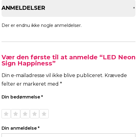
ANMELDELSER
Der er endnu ikke nogle anmeldelser.
Vær den første til at anmelde “LED Neon
Sign Happiness”
Din e-mailadresse vil ikke blive publiceret.
Krævede
felter er markeret med
*
Din bedømmelse
*
1 ud af
2 ud af
3 ud af
4 ud af
5 ud af
5
5
5
5
5
stjerner
stjerner
stjerner
stjerner
stjerner
Din anmeldelse
*