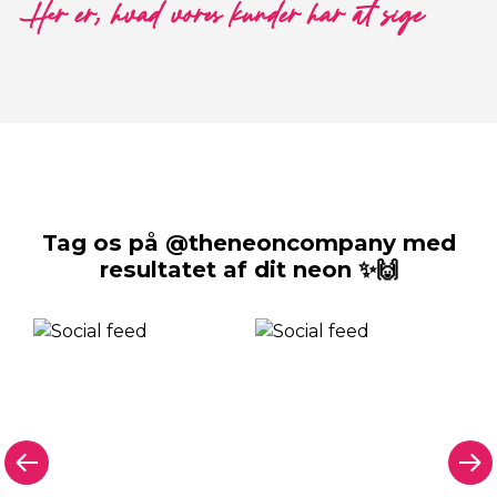
Her er, hvad vores kunder har at sige
Tag os på @theneoncompany med
resultatet af dit neon ✨🙌