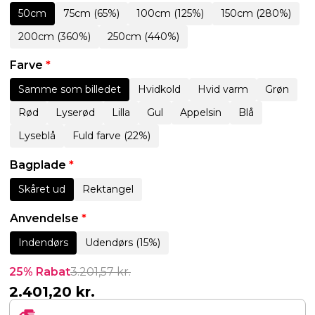
50cm
75cm (65%)
100cm (125%)
150cm (280%)
200cm (360%)
250cm (440%)
Farve
*
Samme som billedet
Hvidkold
Hvid varm
Grøn
Rød
Lyserød
Lilla
Gul
Appelsin
Blå
Lyseblå
Fuld farve (22%)
Bagplade
*
Skåret ud
Rektangel
Anvendelse
*
Indendørs
Udendørs (15%)
25% Rabat
3.201,57
kr.
2.401,20
kr.