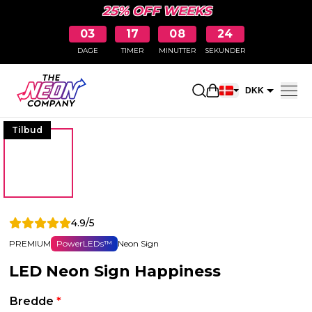
25% OFF WEEKS
03
17
08
23
DAGE
TIMER
MINUTTER
SEKUNDER
Åbn indkøbskurve
DKK
EUR
Tilbud
4.9/5
PREMIUM
PowerLEDs™
Neon Sign
LED Neon Sign Happiness
Bredde
*