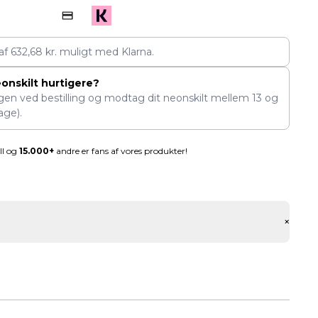
 af
632,68
kr.
muligt med Klarna.
eonskilt hurtigere?
ngen ved bestilling og modtag dit neonskilt mellem
13
og
age).
ll og
15.000+
andre er fans af vores produkter!
+