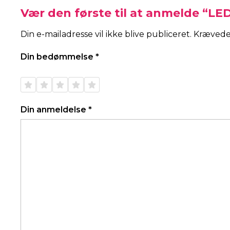
Vær den første til at anmelde “L
Din e-mailadresse vil ikke blive publiceret.
Krævede
Din bedømmelse
*
1 ud af
2 ud af
3 ud af
4 ud af
5 ud af
5
5
5
5
5
stjerner
stjerner
stjerner
stjerner
stjerner
Din anmeldelse
*