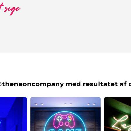
t sige
@theneoncompany med resultatet af d