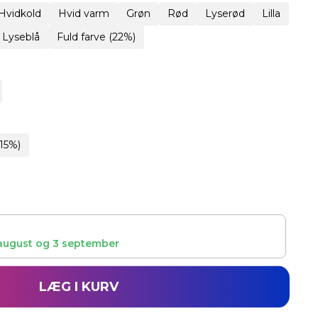
Hvidkold
Hvid varm
Grøn
Rød
Lyserød
Lilla
Lyseblå
Fuld farve (22%)
15%)
august
og
3 september
LÆG I KURV