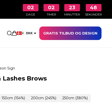
02
02
23
47
DAGE
TIMER
MINUTTER
SEKUNDER
GRATIS TILBUD OG DESIGN
Åbn indkøbskurven
DKK
EUR
eon Sign
n Lashes Brows
150cm (154%)
200cm (245%)
250cm (380%)