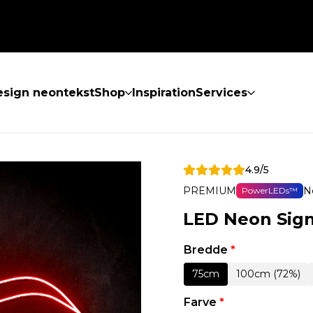
sign neontekst
Shop
Inspiration
Services
4.9/5
PREMIUM
N
PowerLEDs™
LED Neon Sig
Bredde
*
75cm
100cm (72%)
Farve
*