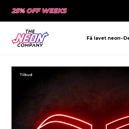
25% OFF WEEKS
Få lavet neon
De
Tilbud