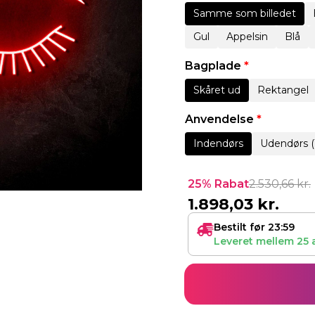
Samme som billedet
Gul
Appelsin
Blå
Bagplade
*
Skåret ud
Rektangel
Anvendelse
*
Indendørs
Udendørs (
25% Rabat
2.530,66
kr.
1.898,03
kr.
Bestilt før 23:59
Leveret mellem
25 