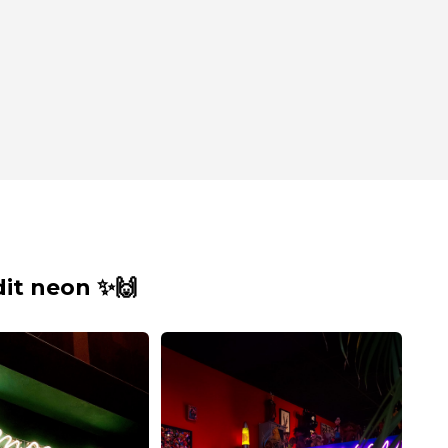
it neon ✨🙌