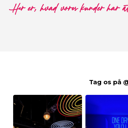
Her er, hvad vores kunder har a
Tag os på 