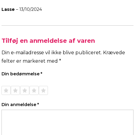
Lasse
–
13/10/2024
Tilføj en anmeldelse af varen
Din e-mailadresse vil ikke blive publiceret.
Krævede
felter er markeret med
*
Din bedømmelse
*
1 ud af
2 ud af
3 ud af
4 ud af
5 ud af
5
5
5
5
5
stjerner
stjerner
stjerner
stjerner
stjerner
Din anmeldelse
*