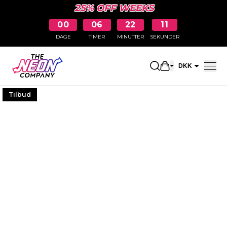
25% OFF WEEKS
00
06
22
10
DAGE
TIMER
MINUTTER
SEKUNDER
Åbn indkøbskur
DKK
EUR
Tilbud