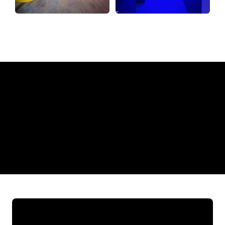
Hvorfor et neonskilt fra The
Neon Company
REGULAR
SUPPLIERS