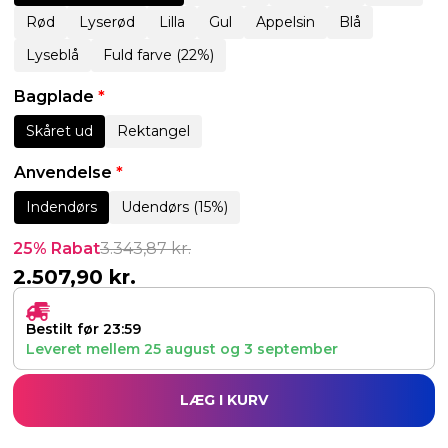
Rød
Lyserød
Lilla
Gul
Appelsin
Blå
Lyseblå
Fuld farve (22%)
Bagplade
*
Skåret ud
Rektangel
Anvendelse
*
Indendørs
Udendørs (15%)
25% Rabat
3.343,87
kr.
2.507,90
kr.
Bestilt før 23:59
Leveret mellem
25 august
og
3 september
LÆG I KURV