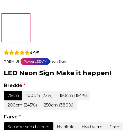
4.9/5
PREMIUM
PowerLEDs™
Neon Sign
LED Neon Sign Make it happen!
Bredde
*
75cm
100cm (72%)
150cm (154%)
200cm (245%)
250cm (380%)
Farve
*
Samme som billedet
Hvidkold
Hvid varm
Grøn