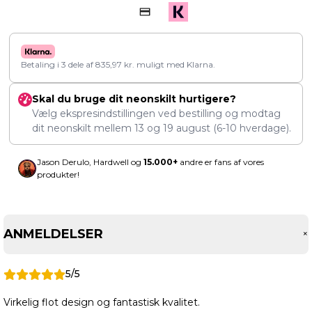
Betaling i 3 dele af
835,97
kr.
muligt med Klarna.
Skal du bruge dit neonskilt hurtigere?
Vælg ekspresindstillingen ved bestilling og modtag
dit neonskilt mellem
13
og
19 august
(6-10 hverdage).
Jason Derulo, Hardwell og
15.000+
andre er fans af vores
produkter!
ANMELDELSER
5/5
Virkelig flot design og fantastisk kvalitet.