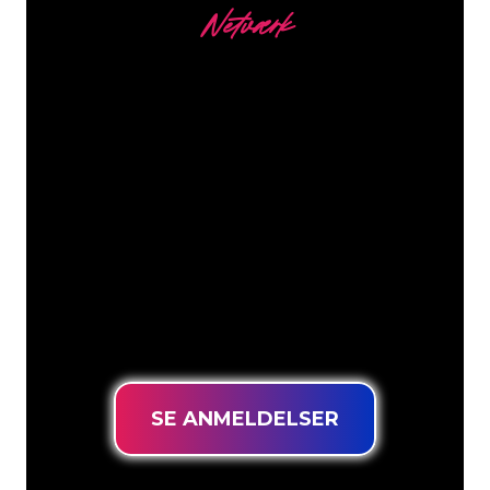
Netværk
Vores kunder
Neonspecialisterne hos The Neon
Company er klar til at forvandle dit
firmanavn, logo eller brand til
neonbelysning på en stemningsfuld og
kraftfuld måde. Med over 5000+
virksomheder og kendte mærker i
vores kundebase er du kommet til det
rette sted for at få et holdbart neonskilt
til den laveste prisgaranti.
SE ANMELDELSER