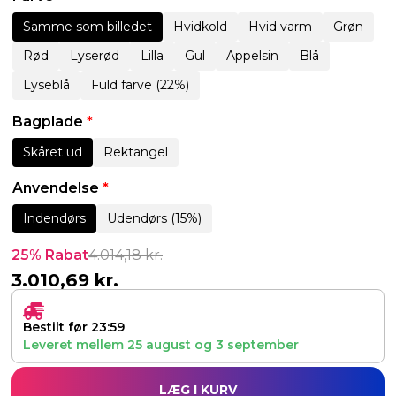
Samme som billedet
Hvidkold
Hvid varm
Grøn
Rød
Lyserød
Lilla
Gul
Appelsin
Blå
Lyseblå
Fuld farve (22%)
Bagplade
*
Skåret ud
Rektangel
Anvendelse
*
Indendørs
Udendørs (15%)
25% Rabat
4.014,18
kr.
3.010,69
kr.
Bestilt før 23:59
Leveret mellem
25 august
og
3 september
LÆG I KURV