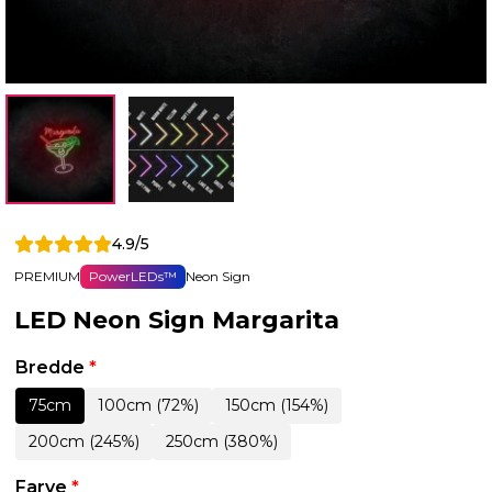
4.9/5
PREMIUM
PowerLEDs™
Neon Sign
LED Neon Sign Margarita
Bredde
*
75cm
100cm (72%)
150cm (154%)
200cm (245%)
250cm (380%)
Farve
*