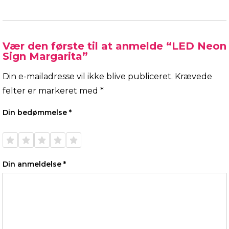
Vær den første til at anmelde “LED Neon
Sign Margarita”
Din e-mailadresse vil ikke blive publiceret.
Krævede
felter er markeret med
*
Din bedømmelse
*
1 ud af
2 ud af
3 ud af
4 ud af
5 ud af
5
5
5
5
5
stjerner
stjerner
stjerner
stjerner
stjerner
Din anmeldelse
*