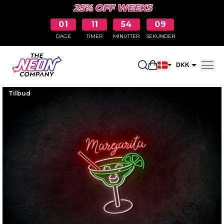
25% OFF WEEKS
01
11
54
08
DAGE
TIMER
MINUTTER
SEKUNDER
Åbn indkøbskurve
DKK
EUR
Tilbud