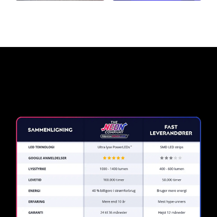
Hvorfor et neonskilt fra The
Neon Company