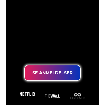
Vores kunder
Neonspecialisterne hos The Neon
Company er klar til at forvandle dit
firmanavn, logo eller brand til
neonbelysning på en stemningsfuld og
kraftfuld måde. Med over 5000+
virksomheder og kendte mærker i
vores kundebase er du kommet til det
rette sted for at få et holdbart neonskilt
til den laveste prisgaranti.
SE ANMELDELSER