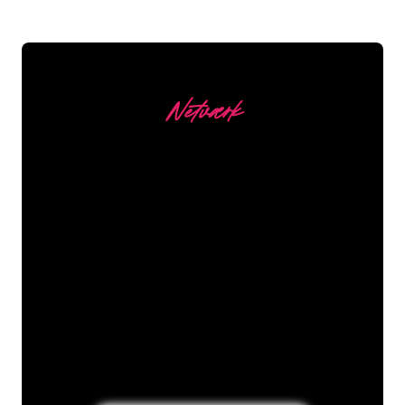
Netværk
Vores kunder
Neonspecialisterne hos The Neon
Company er klar til at forvandle dit
firmanavn, logo eller brand til
neonbelysning på en stemningsfuld og
kraftfuld måde. Med over 5000+
virksomheder og kendte mærker i
vores kundebase er du kommet til det
rette sted for at få et holdbart neonskilt
til den laveste prisgaranti.