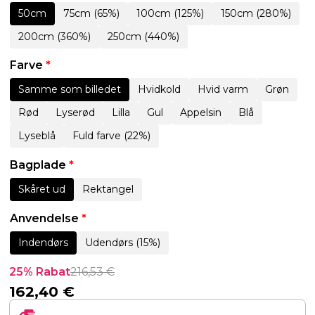
50cm
75cm (65%)
100cm (125%)
150cm (280%)
200cm (360%)
250cm (440%)
Farve
*
Samme som billedet
Hvidkold
Hvid varm
Grøn
Rød
Lyserød
Lilla
Gul
Appelsin
Blå
Lyseblå
Fuld farve (22%)
Bagplade
*
Skåret ud
Rektangel
Anvendelse
*
Indendørs
Udendørs (15%)
25% Rabat
216,53
€
162,40
€