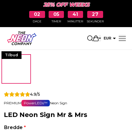
25% OFF WEEKS
02
05
41
26
DAGE
TIMER
MINUTTER
SEKUNDER
Åbn indkøbskur
EUR
DKK
Tilbud
4.9/5
PREMIUM
PowerLEDs™
Neon Sign
LED Neon Sign Mr & Mrs
Bredde
*