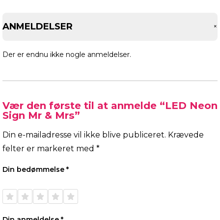
ANMELDELSER
Der er endnu ikke nogle anmeldelser.
Vær den første til at anmelde “LED Neon
Sign Mr & Mrs”
Din e-mailadresse vil ikke blive publiceret.
Krævede
felter er markeret med
*
Din bedømmelse
*
1 ud af
2 ud af
3 ud af
4 ud af
5 ud af
5
5
5
5
5
stjerner
stjerner
stjerner
stjerner
stjerner
Din anmeldelse
*