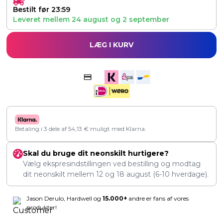
Bestilt før 23:59
Leveret mellem
24 august
og
2 september
LÆG I KURV
Betaling i 3 dele af
54,13
€
muligt med Klarna.
Skal du bruge dit neonskilt hurtigere?
Vælg ekspresindstillingen ved bestilling og modtag
dit neonskilt mellem
12
og
18 august
(6-10 hverdage).
Jason Derulo, Hardwell og
15.000+
andre er fans af vores
produkter!