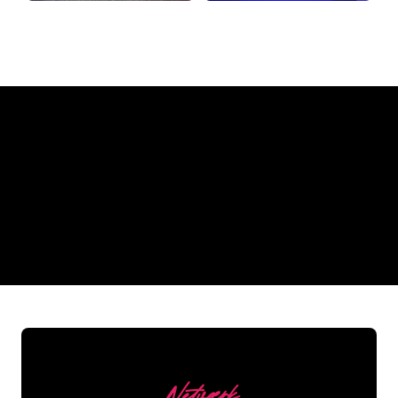
Hvorfor et neonskilt fra The
Neon Company
REGULAR
SUPPLIERS