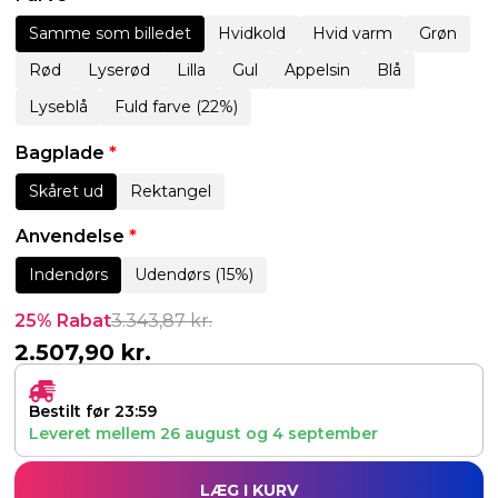
Samme som billedet
Hvidkold
Hvid varm
Grøn
Rød
Lyserød
Lilla
Gul
Appelsin
Blå
Lyseblå
Fuld farve (22%)
Bagplade
*
Skåret ud
Rektangel
Anvendelse
*
Indendørs
Udendørs (15%)
25% Rabat
3.343,87
kr.
2.507,90
kr.
Bestilt før 23:59
Leveret mellem
26 august
og
4 september
LÆG I KURV