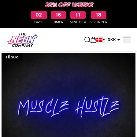
25% OFF WEEKS
02
16
11
17
DAGE
TIMER
MINUTTER
SEKUNDER
Åbn indkøbskurve
DKK
EUR
Tilbud