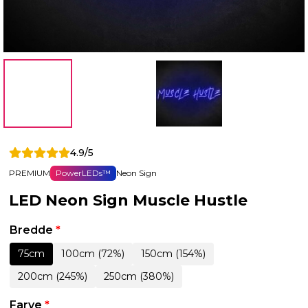
4.9/5
PREMIUM
PowerLEDs™
Neon Sign
LED Neon Sign Muscle Hustle
Bredde
*
75cm
100cm (72%)
150cm (154%)
200cm (245%)
250cm (380%)
Farve
*