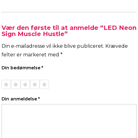
Vær den første til at anmelde “LED Neon
Sign Muscle Hustle”
Din e-mailadresse vil ikke blive publiceret.
Krævede
felter er markeret med
*
Din bedømmelse
*
1 ud af
2 ud af
3 ud af
4 ud af
5 ud af
5
5
5
5
5
stjerner
stjerner
stjerner
stjerner
stjerner
Din anmeldelse
*