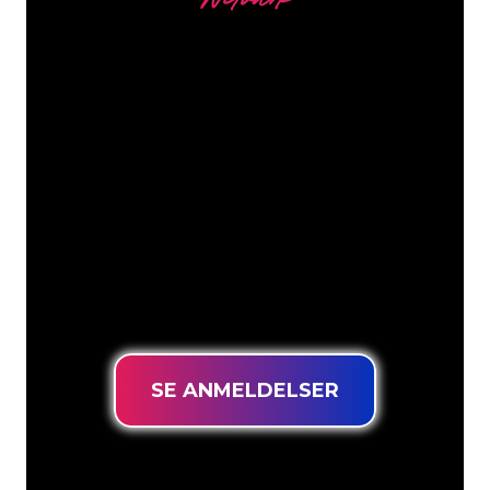
Netværk
Vores kunder
Neonspecialisterne hos The Neon
Company er klar til at forvandle dit
firmanavn, logo eller brand til
neonbelysning på en stemningsfuld og
kraftfuld måde. Med over 5000+
virksomheder og kendte mærker i
vores kundebase er du kommet til det
rette sted for at få et holdbart neonskilt
til den laveste prisgaranti.
SE ANMELDELSER