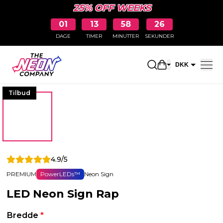
25% OFF WEEKS
01
13
58
26
DAGE
TIMER
MINUTTER
SEKUNDER
Åbn indkøbskur
DKK
EUR
Tilbud
4.9/5
PREMIUM
PowerLEDs™
Neon Sign
LED Neon Sign Rap
Bredde
*