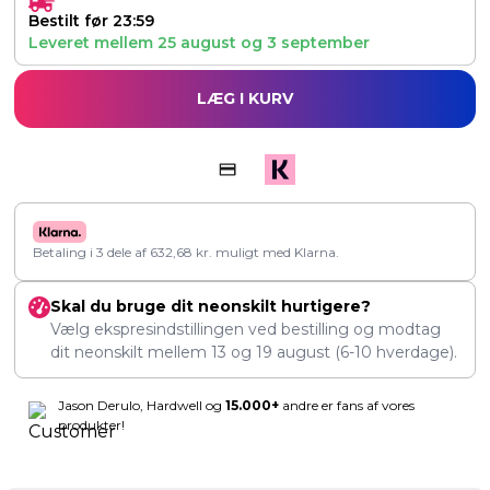
Bestilt før 23:59
Leveret mellem
25 august
og
3 september
LÆG I KURV
Betaling i 3 dele af
632,68
kr.
muligt med Klarna.
Skal du bruge dit neonskilt hurtigere?
Vælg ekspresindstillingen ved bestilling og modtag
dit neonskilt mellem
13
og
19 august
(6-10 hverdage).
Jason Derulo, Hardwell og
15.000+
andre er fans af vores
produkter!