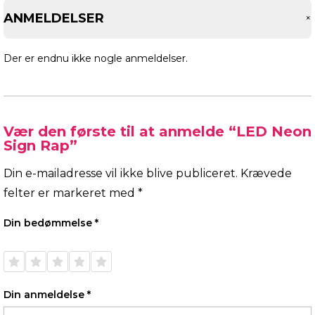
ANMELDELSER
Der er endnu ikke nogle anmeldelser.
Vær den første til at anmelde “LED Neon
Sign Rap”
Din e-mailadresse vil ikke blive publiceret.
Krævede
felter er markeret med
*
Din bedømmelse
*
1 ud af
2 ud af
3 ud af
4 ud af
5 ud af
5
5
5
5
5
stjerner
stjerner
stjerner
stjerner
stjerner
Din anmeldelse
*