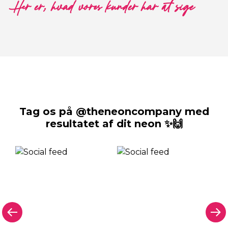
Her er, hvad vores kunder har at sige
Tag os på @theneoncompany med
resultatet af dit neon ✨🙌