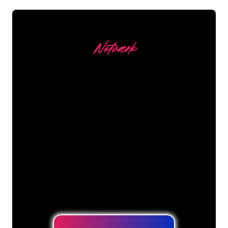
Netværk
Vores kunder
Neonspecialisterne hos The Neon
Company er klar til at forvandle dit
firmanavn, logo eller brand til
neonbelysning på en stemningsfuld og
kraftfuld måde. Med over 5000+
virksomheder og kendte mærker i
vores kundebase er du kommet til det
rette sted for at få et holdbart neonskilt
til den laveste prisgaranti.