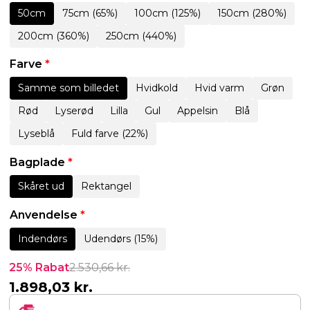
50cm
75cm (65%)
100cm (125%)
150cm (280%)
200cm (360%)
250cm (440%)
Farve
*
Samme som billedet
Hvidkold
Hvid varm
Grøn
Rød
Lyserød
Lilla
Gul
Appelsin
Blå
Lyseblå
Fuld farve (22%)
Bagplade
*
Skåret ud
Rektangel
Anvendelse
*
Indendørs
Udendørs (15%)
25% Rabat
2.530,66
kr.
1.898,03
kr.