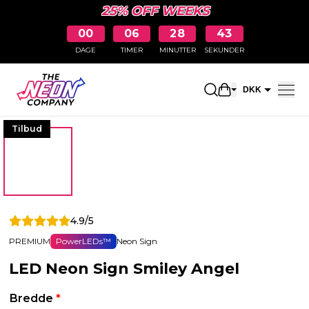
25% OFF WEEKS
00
06
28
43
DAGE
TIMER
MINUTTER
SEKUNDER
Åbn indkøbskur
DKK
EUR
Tilbud
4.9/5
PREMIUM
PowerLEDs™
Neon Sign
LED Neon Sign Smiley Angel
Bredde
*