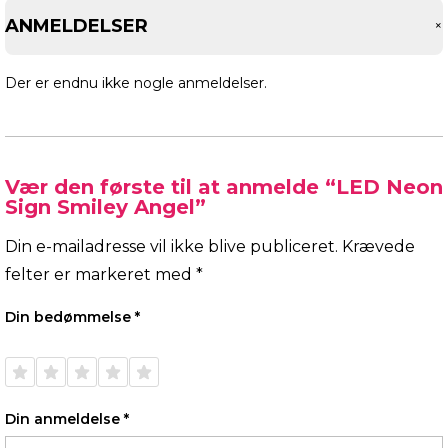
ANMELDELSER
Der er endnu ikke nogle anmeldelser.
Vær den første til at anmelde “LED Neon
Sign Smiley Angel”
Din e-mailadresse vil ikke blive publiceret.
Krævede
felter er markeret med
*
Din bedømmelse
*
1 ud af
2 ud af
3 ud af
4 ud af
5 ud af
5
5
5
5
5
stjerner
stjerner
stjerner
stjerner
stjerner
Din anmeldelse
*