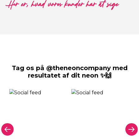
Her er, hvad vores kunder har at sige
Tag os på @theneoncompany med
resultatet af dit neon ✨🙌