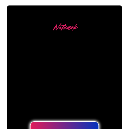
Netværk
Vores kunder
Neonspecialisterne hos The Neon
Company er klar til at forvandle dit
firmanavn, logo eller brand til
neonbelysning på en stemningsfuld og
kraftfuld måde. Med over 5000+
virksomheder og kendte mærker i
vores kundebase er du kommet til det
rette sted for at få et holdbart neonskilt
til den laveste prisgaranti.