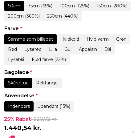
50cm
75cm (65%)
100cm (125%)
150cm (280%)
200cm (360%)
250cm (440%)
Farve
*
Samme som billedet
Hvidkold
Hvid varm
Grøn
Rød
Lyserød
Lilla
Gul
Appelsin
Blå
Lyseblå
Fuld farve (22%)
Bagplade
*
Skåret ud
Rektangel
Anvendelse
*
Indendørs
Udendørs (15%)
25% Rabat
1.920,72
kr.
1.440,54
kr.