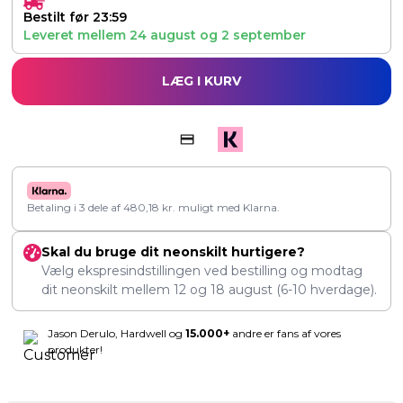
Bestilt før 23:59
Leveret mellem
24 august
og
2 september
LÆG I KURV
Betaling i 3 dele af
480,18
kr.
muligt med Klarna.
Skal du bruge dit neonskilt hurtigere?
Vælg ekspresindstillingen ved bestilling og modtag
dit neonskilt mellem
12
og
18 august
(6-10 hverdage).
Jason Derulo, Hardwell og
15.000+
andre er fans af vores
produkter!