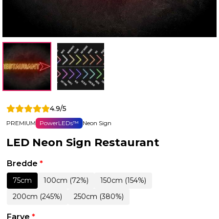
4.9/5
PREMIUM
PowerLEDs™
Neon Sign
LED Neon Sign Restaurant
Bredde
*
75cm
100cm (72%)
150cm (154%)
200cm (245%)
250cm (380%)
Farve
*