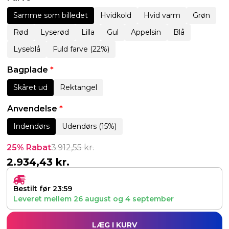
Samme som billedet
Hvidkold
Hvid varm
Grøn
Rød
Lyserød
Lilla
Gul
Appelsin
Blå
Lyseblå
Fuld farve (22%)
Bagplade
*
Skåret ud
Rektangel
Anvendelse
*
Indendørs
Udendørs (15%)
25% Rabat
3.912,55
kr.
2.934,43
kr.
Bestilt før 23:59
Leveret mellem
26 august
og
4 september
LÆG I KURV