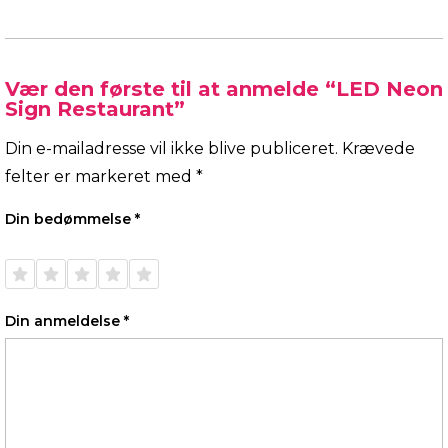
Vær den første til at anmelde “LED Neon
Sign Restaurant”
Din e-mailadresse vil ikke blive publiceret.
Krævede
felter er markeret med
*
Din bedømmelse
*
1 ud af
2 ud af
3 ud af
4 ud af
5 ud af
5
5
5
5
5
stjerner
stjerner
stjerner
stjerner
stjerner
Din anmeldelse
*