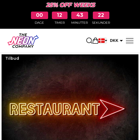
25% OFF WEEKS
00
12
43
21
DAGE
TIMER
MINUTTER
SEKUNDER
Åbn indkøbskurve
DKK
EUR
Tilbud