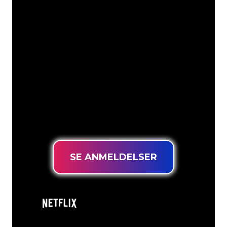
Vores kunder
Neonspecialisterne hos The Neon
Company er klar til at forvandle dit
firmanavn, logo eller brand til
neonbelysning på en stemningsfuld og
kraftfuld måde. Med over 5000+
virksomheder og kendte mærker i
vores kundebase er du kommet til det
rette sted for at få et holdbart neonskilt
til den laveste prisgaranti.
SE ANMELDELSER