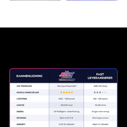
Hvorfor et neonskilt fra The
Neon Company