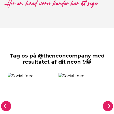
Her er, hvad vores kunder har at sige
Tag os på @theneoncompany med
resultatet af dit neon ✨🙌