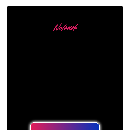
Netværk
Vores kunder
Neonspecialisterne hos The Neon
Company er klar til at forvandle dit
firmanavn, logo eller brand til
neonbelysning på en stemningsfuld og
kraftfuld måde. Med over 5000+
virksomheder og kendte mærker i
vores kundebase er du kommet til det
rette sted for at få et holdbart neonskilt
til den laveste prisgaranti.