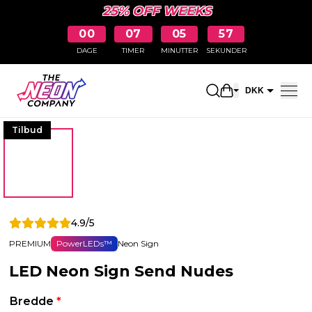
25% OFF WEEKS
00
07
05
56
DAGE
TIMER
MINUTTER
SEKUNDER
Åbn indkøbskur
DKK
EUR
Tilbud
4.9/5
PREMIUM
PowerLEDs™
Neon Sign
LED Neon Sign Send Nudes
Bredde
*