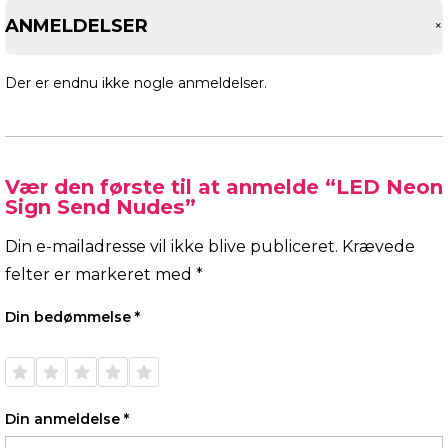
ANMELDELSER
Der er endnu ikke nogle anmeldelser.
Vær den første til at anmelde “LED Neon
Sign Send Nudes”
Din e-mailadresse vil ikke blive publiceret.
Krævede
felter er markeret med
*
Din bedømmelse
*
1 ud af
2 ud af
3 ud af
4 ud af
5 ud af
5
5
5
5
5
stjerner
stjerner
stjerner
stjerner
stjerner
Din anmeldelse
*