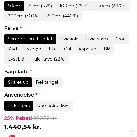
50cm
75cm (65%)
100cm (125%)
150cm (280%)
200cm (360%)
250cm (440%)
Farve
*
Samme som billedet
Hvidkold
Hvid varm
Grøn
Rød
Lyserød
Lilla
Gul
Appelsin
Blå
Lyseblå
Fuld farve (22%)
Bagplade
*
Skåret ud
Rektangel
Anvendelse
*
Indendørs
Udendørs (15%)
25% Rabat
1.920,72
kr.
1.440,54
kr.