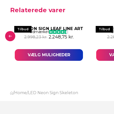
Relaterede varer
LED NEON SIGN LEAF LINE ART
LED N
Tilbud
Tilbud
Udmærket
U
Den oprindelige pris var: 2.99
Den aktuelle pris e
2.248,75
kr.
2.998,23
kr.
2.2
 pris var: 2.286,66 kr..
aktuelle pris er: 1.714,99 kr..
VÆLG MULIGHEDER
V
/
Home
/
LED Neon Sign Skeleton