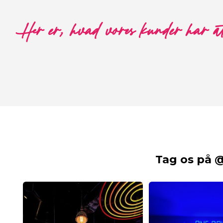
Her er, hvad vores kunder har a
Tag os på 