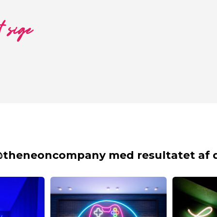
t sige
@theneoncompany med resultatet af d