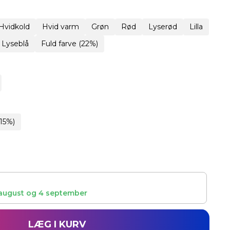
Hvidkold
Hvid varm
Grøn
Rød
Lyserød
Lilla
Lyseblå
Fuld farve (22%)
15%)
august
og
4 september
LÆG I KURV