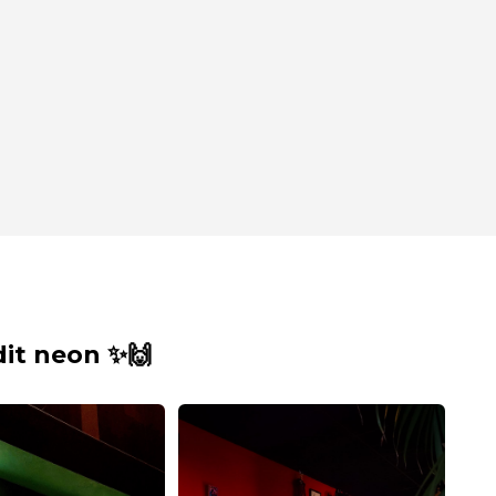
it neon ✨🙌