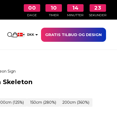
00
10
14
22
DAGE
TIMER
MINUTTER
SEKUNDER
GRATIS TILBUD OG DESIGN
Åbn indkøbskurven
DKK
EUR
eon Sign
 Skeleton
100cm (125%)
150cm (280%)
200cm (360%)