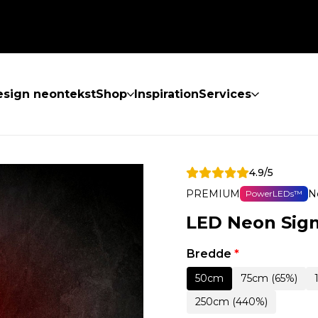
sign neontekst
Shop
Inspiration
Services
4.9/5
PREMIUM
N
PowerLEDs™
LED Neon Sign
Bredde
*
50cm
75cm (65%)
250cm (440%)