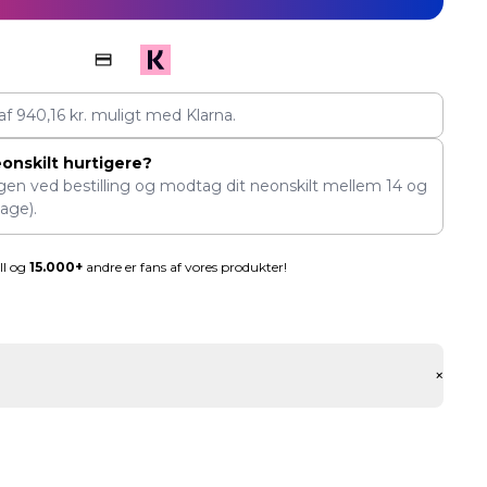
 af
940,16
kr.
muligt med Klarna.
eonskilt hurtigere?
ngen ved bestilling og modtag dit neonskilt mellem
14
og
age).
ll og
15.000+
andre er fans af vores produkter!
+