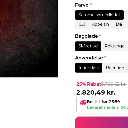
Farve
*
Samme som billedet
Gul
Appelsin
Blå
Bagplade
*
Skåret ud
Rektangel
Anvendelse
*
Indendørs
Udendørs (
25% Rabat
3.760,62
kr.
2.820,49
kr.
Bestilt før 23:59
Leveret mellem
26 