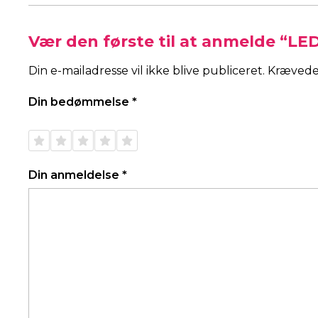
Vær den første til at anmelde “LE
Din e-mailadresse vil ikke blive publiceret.
Krævede
Din bedømmelse
*
1 ud af
2 ud af
3 ud af
4 ud af
5 ud af
5
5
5
5
5
stjerner
stjerner
stjerner
stjerner
stjerner
Din anmeldelse
*