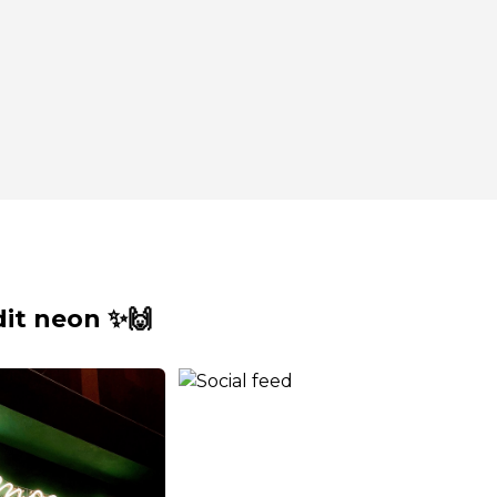
it neon ✨🙌