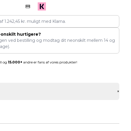
 af
1.242,45
kr.
muligt med Klarna.
eonskilt hurtigere?
ngen ved bestilling og modtag dit neonskilt mellem
14
og
age).
ll og
15.000+
andre er fans af vores produkter!
+