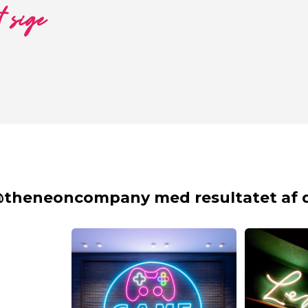
t sige
@theneoncompany med resultatet af d