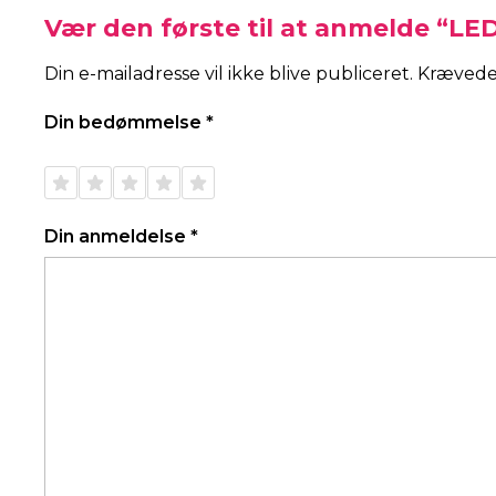
Vær den første til at anmelde “LE
Din e-mailadresse vil ikke blive publiceret.
Krævede
Din bedømmelse
*
1 ud af
2 ud af
3 ud af
4 ud af
5 ud af
5
5
5
5
5
stjerner
stjerner
stjerner
stjerner
stjerner
Din anmeldelse
*