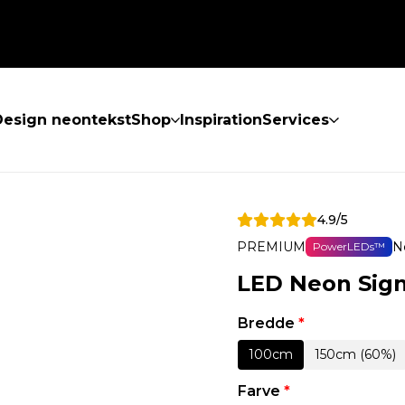
Design neontekst
Shop
Inspiration
Services
4.9/5
PREMIUM
N
PowerLEDs™
LED Neon Sign
Bredde
*
100cm
150cm (60%)
Farve
*