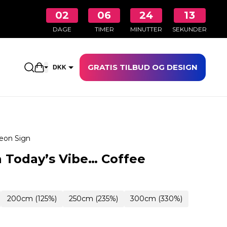
02
06
24
12
DAGE
TIMER
MINUTTER
SEKUNDER
GRATIS TILBUD OG DESIGN
Åbn indkøbskurven
DKK
EUR
eon Sign
 Today’s Vibe… Coffee
200cm (125%)
250cm (235%)
300cm (330%)