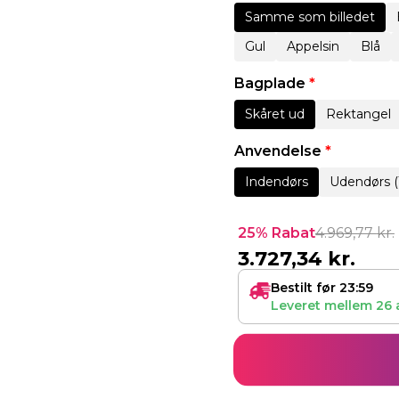
Samme som billedet
Gul
Appelsin
Blå
Bagplade
*
Skåret ud
Rektangel
Anvendelse
*
Indendørs
Udendørs (
25% Rabat
4.969,77
kr.
3.727,34
kr.
Bestilt før 23:59
Leveret mellem
26 