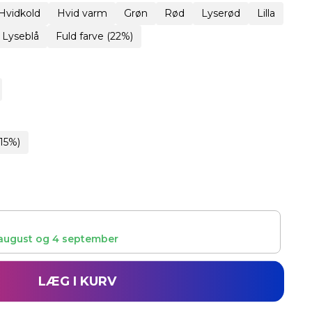
Hvidkold
Hvid varm
Grøn
Rød
Lyserød
Lilla
Lyseblå
Fuld farve (22%)
15%)
august
og
4 september
LÆG I KURV