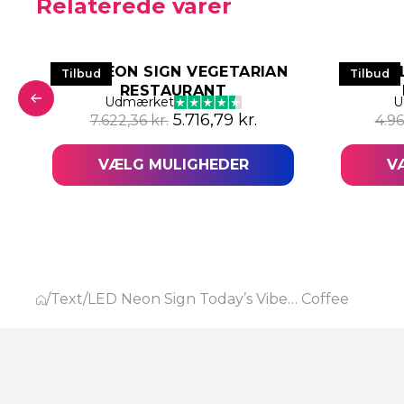
Relaterede varer
LED NEON SIGN VEGETARIAN
Tilbud
Tilbud
RESTAURANT
 pris var: 6.595,59 kr..
aktuelle pris er: 4.946,71 kr..
Udmærket
U
Den oprindelige pris var: 7.62
Den aktuelle pris er
5.716,79
kr.
7.622,36
kr.
4.9
VÆLG MULIGHEDER
V
/
Text
/
LED Neon Sign Today’s Vibe… Coffee