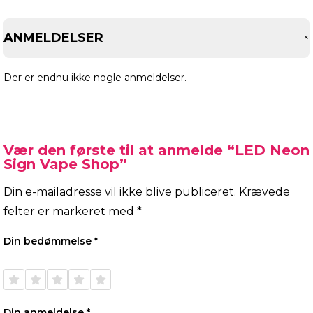
ANMELDELSER
Der er endnu ikke nogle anmeldelser.
Vær den første til at anmelde “LED Neon
Sign Vape Shop”
Din e-mailadresse vil ikke blive publiceret.
Krævede
felter er markeret med
*
Din bedømmelse
*
1 ud af
2 ud af
3 ud af
4 ud af
5 ud af
5
5
5
5
5
stjerner
stjerner
stjerner
stjerner
stjerner
Din anmeldelse
*