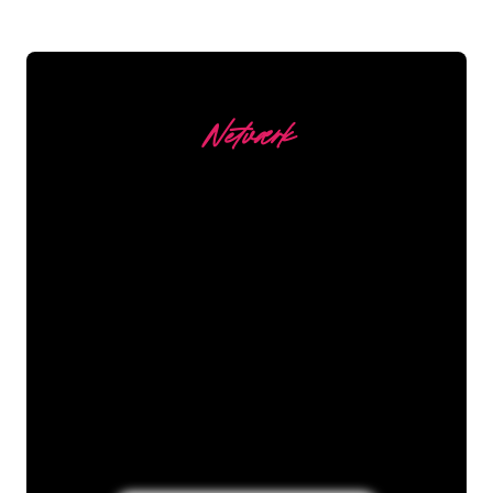
Netværk
Vores kunder
Neonspecialisterne hos The Neon
Company er klar til at forvandle dit
firmanavn, logo eller brand til
neonbelysning på en stemningsfuld og
kraftfuld måde. Med over 5000+
virksomheder og kendte mærker i
vores kundebase er du kommet til det
rette sted for at få et holdbart neonskilt
til den laveste prisgaranti.