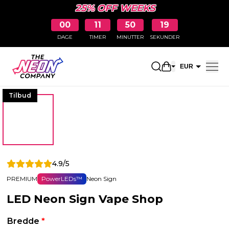
25% OFF WEEKS
00
11
50
18
DAGE
TIMER
MINUTTER
SEKUNDER
Åbn indkøbskur
EUR
DKK
Tilbud
4.9/5
PREMIUM
PowerLEDs™
Neon Sign
LED Neon Sign Vape Shop
Bredde
*