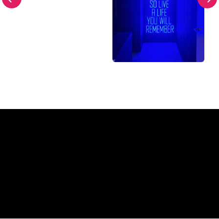
Hvorfor et neonskilt fra The
Neon Company
REGULAR
SUPPLIERS