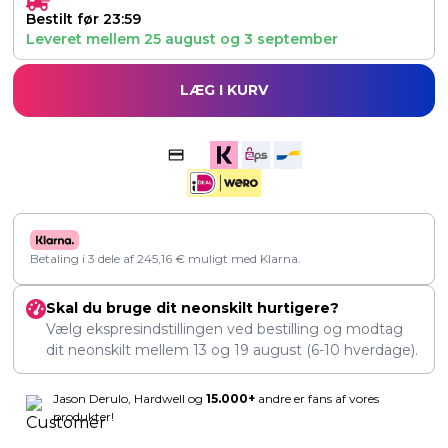
Bestilt før 23:59
Leveret mellem
25 august
og
3 september
LÆG I KURV
Betaling i 3 dele af
245,16
€
muligt med Klarna.
Skal du bruge dit neonskilt hurtigere?
Vælg ekspresindstillingen ved bestilling og modtag
dit neonskilt mellem
13
og
19 august
(6-10 hverdage).
Jason Derulo, Hardwell og
15.000+
andre er fans af vores
produkter!