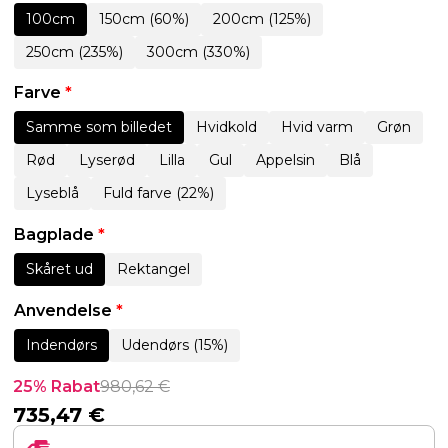
100cm
150cm (60%)
200cm (125%)
250cm (235%)
300cm (330%)
Farve
*
Samme som billedet
Hvidkold
Hvid varm
Grøn
Rød
Lyserød
Lilla
Gul
Appelsin
Blå
Lyseblå
Fuld farve (22%)
Bagplade
*
Skåret ud
Rektangel
Anvendelse
*
Indendørs
Udendørs (15%)
25% Rabat
980,62
€
735,47
€