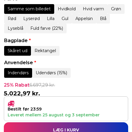
Samme som billedet
Hvidkold
Hvid varm
Grøn
Rød
Lyserød
Lilla
Gul
Appelsin
Blå
Lyseblå
Fuld farve (22%)
Bagplade
*
Skåret ud
Rektangel
Anvendelse
*
Indendørs
Udendørs (15%)
25% Rabat
6.697,29
kr.
5.022,97
kr.
Bestilt før 23:59
Leveret mellem
25 august
og
3 september
LÆG I KURV