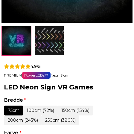
4.9/5
PREMIUM
PowerLEDs™
Neon Sign
LED Neon Sign VR Games
Bredde
*
75cm
100cm (72%)
150cm (154%)
200cm (245%)
250cm (380%)
Farve
*