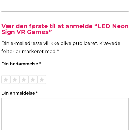
Vær den første til at anmelde “LED Neon
Sign VR Games”
Din e-mailadresse vil ikke blive publiceret.
Krævede
felter er markeret med
*
Din bedømmelse
*
1 ud af
2 ud af
3 ud af
4 ud af
5 ud af
5
5
5
5
5
stjerner
stjerner
stjerner
stjerner
stjerner
Din anmeldelse
*