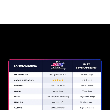
Hvorfor et neonskilt fra The
Neon Company