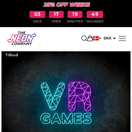
25% OFF WEEKS
03
17
19
48
DAGE
TIMER
MINUTTER
SEKUNDER
Åbn indkøbskurve
DKK
EUR
Tilbud