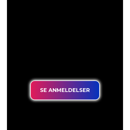
Vores kunder
Neonspecialisterne hos The Neon
Company er klar til at forvandle dit
firmanavn, logo eller brand til
neonbelysning på en stemningsfuld og
kraftfuld måde. Med over 5000+
virksomheder og kendte mærker i
vores kundebase er du kommet til det
rette sted for at få et holdbart neonskilt
til den laveste prisgaranti.
SE ANMELDELSER