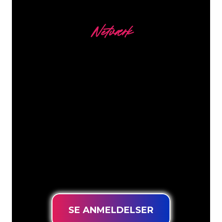
Netværk
Vores kunder
Neonspecialisterne hos The Neon
Company er klar til at forvandle dit
firmanavn, logo eller brand til
neonbelysning på en stemningsfuld og
kraftfuld måde. Med over 5000+
virksomheder og kendte mærker i
vores kundebase er du kommet til det
rette sted for at få et holdbart neonskilt
til den laveste prisgaranti.
SE ANMELDELSER