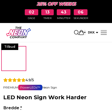
25% OFF WEEKS
02
13
43
06
DAGE
TIMER
MINUTTER
SEKUNDER
Åbn indkøbskur
DKK
EUR
Tilbud
4.9/5
PREMIUM
PowerLEDs™
Neon Sign
LED Neon Sign Work Harder
Bredde
*