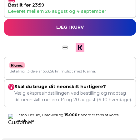
Bestilt før 23:59
Leveret mellem
26 august
og
4 september
LÆG I KURV
Betaling i 3 dele af
533,56
kr.
muligt med Klarna.
Skal du bruge dit neonskilt hurtigere?
Vælg ekspresindstillingen ved bestilling og modtag
dit neonskilt mellem
14
og
20 august
(6-10 hverdage).
Jason Derulo, Hardwell og
15.000+
andre er fans af vores
produkter!