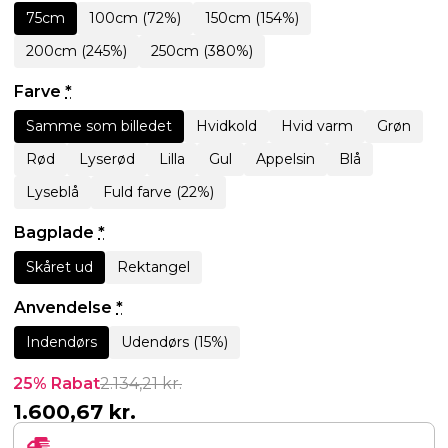
75cm
100cm (72%)
150cm (154%)
200cm (245%)
250cm (380%)
Farve
*
Samme som billedet
Hvidkold
Hvid varm
Grøn
Rød
Lyserød
Lilla
Gul
Appelsin
Blå
Lyseblå
Fuld farve (22%)
Bagplade
*
Skåret ud
Rektangel
Anvendelse
*
Indendørs
Udendørs (15%)
25% Rabat
2.134,21
kr.
1.600,67
kr.