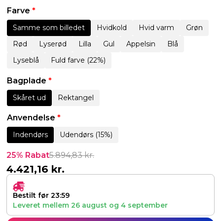
Farve
*
Samme som billedet
Hvidkold
Hvid varm
Grøn
Rød
Lyserød
Lilla
Gul
Appelsin
Blå
Lyseblå
Fuld farve (22%)
Bagplade
*
Skåret ud
Rektangel
Anvendelse
*
Indendørs
Udendørs (15%)
25% Rabat
5.894,83
kr.
4.421,16
kr.
Bestilt før 23:59
Leveret mellem
26 august
og
4 september