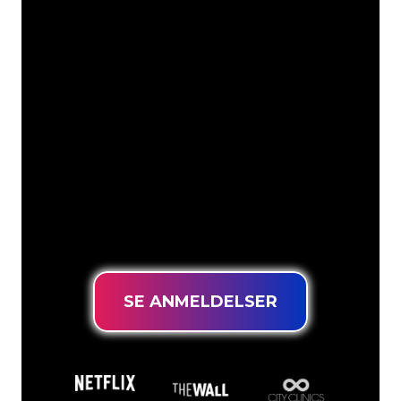
Vores kunder
Neonspecialisterne hos The Neon
Company er klar til at forvandle dit
firmanavn, logo eller brand til
neonbelysning på en stemningsfuld og
kraftfuld måde. Med over 5000+
virksomheder og kendte mærker i
vores kundebase er du kommet til det
rette sted for at få et holdbart neonskilt
til den laveste prisgaranti.
SE ANMELDELSER