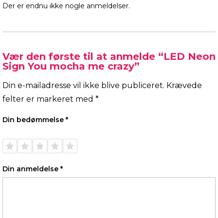
Der er endnu ikke nogle anmeldelser.
Vær den første til at anmelde “LED Neon
Sign You mocha me crazy”
Din e-mailadresse vil ikke blive publiceret.
Krævede
felter er markeret med
*
Din bedømmelse
*
1 ud af
2 ud af
3 ud af
4 ud af
5 ud af
5
5
5
5
5
stjerner
stjerner
stjerner
stjerner
stjerner
Din anmeldelse
*