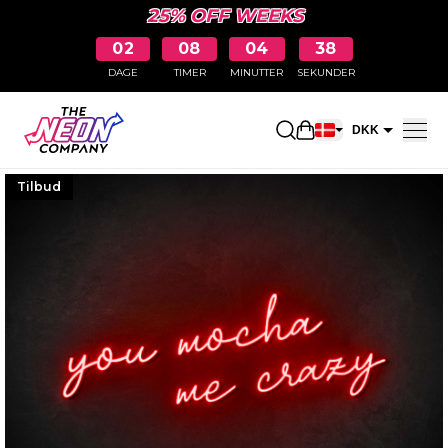
25% OFF WEEKS
02
08
04
37
DAGE
TIMER
MINUTTER
SEKUNDER
Åbn indkøbskurve
DKK
EUR
Tilbud