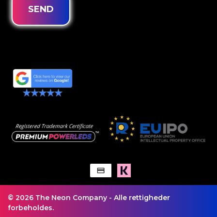
SEND
© 2026 The Neon Company - Alle rettigheder
forbeholdes.