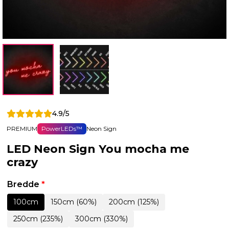
4.9/5
PREMIUM
PowerLEDs™
Neon Sign
LED Neon Sign You mocha me
crazy
Bredde
*
100cm
150cm (60%)
200cm (125%)
250cm (235%)
300cm (330%)