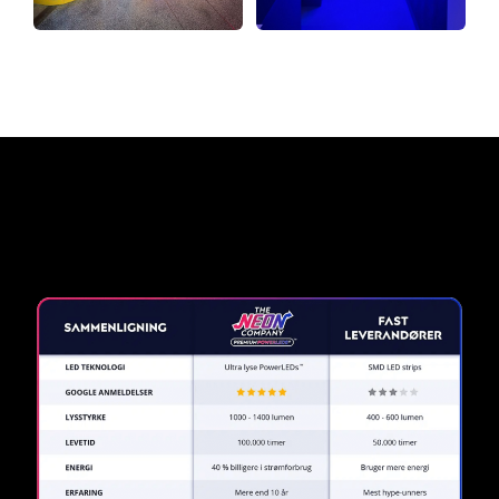
Hvorfor et neonskilt fra The
Neon Company